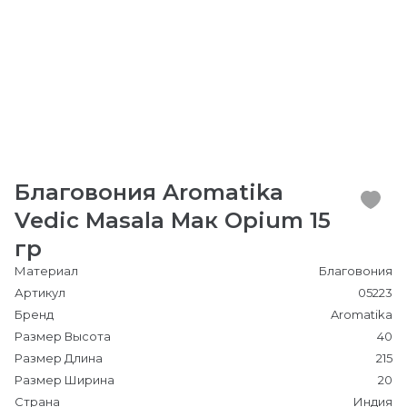
Благовония Aromatika
Vedic Masala Мак Opium 15
гр
Материал
Благовония
Артикул
05223
Бренд
Aromatika
Размер Высота
40
Размер Длина
215
Размер Ширина
20
Страна
Индия