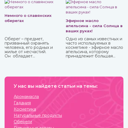
и ранки на коже, ожоги, грибковые заболевания, герпес.
Немного о славянских
оберегах
Эфирное масло
апельсина - сила Солнца в
ваших руках!
Оберег – предмет,
Одно из самых известных и
призванный охранять
часто используемых в
человека, его родных и
косметике - эфирное масло
жилье от несчастий.
апельсина, которому
Он обладает
принадлежит большая
охранительной силой
часть производства ввиду
только в том случае, когда
доступности исходного
имеет место настоящая
материала и достаточно
вера в его магическое
простому процессу
действие. Даже
получения. Это яркий,
небольшие сомнения
праздничный аромат,
способны привести к
У нас вы найдете статьи на темы:
который подарит вам
разрушению его силы и
солнечное настроение.
страданиям человека, для
Аромамасла
которого он
Гадания
изготавливался.
Косметика
Натуральные продукты
Обереги