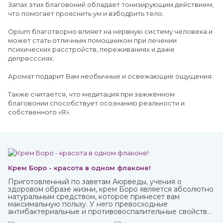
Запах этих благовоний обладает тонизирующим действием,
что помогает прояснить ум и взбодрить тело.
Opium благотворно влияет на нервную систему человека и
может стать отличным помощником при лечении
психических расстройств, переживаниях и даже
депресссиях.
Аромат подарит Вам необычные и освежающие ощущения.
Также считается, что медитация при зажжённом
благовонии способствует осознанию реальности и
собственного «Я».
Крем Боро - красота в одном флаконе!
Приготовленный по заветам Аюрведы, учения о
здоровом образе жизни, крем Боро является абсолютно
натуральным средством, которое принесет вам
максимальную пользу. У него превосходные
антибактериальные и противовоспалительные свойства,
благодаря которым быстро заживают мелкие трещинки