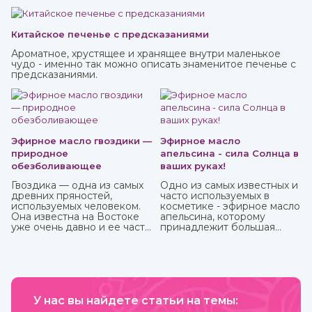
Китайское печенье с предсказаниями
Ароматное, хрустящее и хранящее внутри маленькое
чудо - именно так можно описать знаменитое печенье с
предсказаниями.
Эфирное масло гвоздики —
Эфирное масло
природное
апельсина - сила Солнца в
обезболивающее
ваших руках!
Гвоздика — одна из самых
Одно из самых известных и
древних пряностей,
часто используемых в
используемых человеком.
косметике - эфирное масло
Она известна на Востоке
апельсина, которому
уже очень давно и ее часто
принадлежит большая
можно встретить в составе
часть производства ввиду
аюрведических средств.
доступности исходного
материала и достаточно
простому процессу
получения. Это яркий,
праздничный аромат,
У нас вы найдете статьи на темы:
который подарит вам
солнечное настроение.