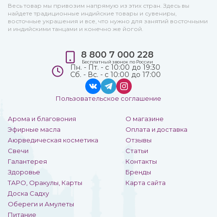
Весь товар мы привозим напрямую из этих стран. Здесь вы
найдете традиционные индийские товары и сувениры,
восточные украшения и все, что нужно для занятий восточными
и индийскими танцами и конечно же йогой.
8 800 7 000 228
Бесплатный звонок по России
Пн. - Пт. - с 10:00 до 19:30
Сб. - Вс. - с 10:00 до 17:00
Пользовательское соглашение
Арома и благовония
О магазине
Эфирные масла
Оплата и доставка
Аюрведическая косметика
Отзывы
Свечи
Статьи
Галантерея
Контакты
Здоровье
Бренды
ТАРО, Оракулы, Карты
Карта сайта
Доска Садху
Обереги и Амулеты
Питание