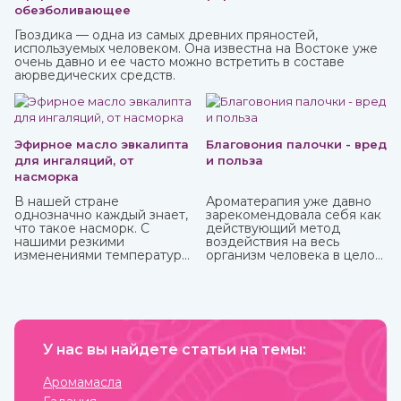
обезболивающее
Гвоздика — одна из самых древних пряностей,
используемых человеком. Она известна на Востоке уже
очень давно и ее часто можно встретить в составе
аюрведических средств.
Эфирное масло эвкалипта
Благовония палочки - вред
для ингаляций, от
и польза
насморка
В нашей стране
Ароматерапия уже давно
однозначно каждый знает,
зарекомендовала себя как
что такое насморк. С
действующий метод
нашими резкими
воздействия на весь
изменениями температуры,
организм человека в целом:
ветрами не заболеть
как на его физическую, так
буквально считается
и на психо-эмоциональную
чудом. Здоровых со всех
сферы. Благовония,
сторон атакуют болеющие,
применяемые в
выздоравливающие вновь
ароматерапии, бывают
заболевают и так может
различных форм и имеют
продолжаться до
У нас вы найдете статьи на темы:
разные составы.
бесконечности.
Наибольшую популярность
приобрели благовония
Аромамасла
палочки за свою простоту