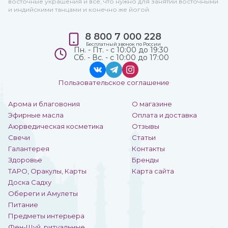
восточные украшения и все, что нужно для занятий восточными
и индийскими танцами и конечно же йогой.
8 800 7 000 228
Бесплатный звонок по России
Пн. - Пт. - с 10:00 до 19:30
Сб. - Вс. - с 10:00 до 17:00
Пользовательское соглашение
Арома и благовония
О магазине
Эфирные масла
Оплата и доставка
Аюрведическая косметика
Отзывы
Свечи
Статьи
Галантерея
Контакты
Здоровье
Бренды
ТАРО, Оракулы, Карты
Карта сайта
Доска Садху
Обереги и Амулеты
Питание
Предметы интерьера
Фен-Шуй, ритуальные