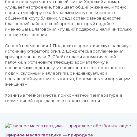
более весомую часть в нашей жизни. Хороший аромат
улучшает настроение, повышает общий жизненный тонус,
дарит атмосферу незабываемых минут позитивного
общения в кругу близких. Среди сотен разновидностей
благовоний найдите свой аромат, который подойдёт
именно Вам. Благовония - лучший подарок! В наличии только
свежие благовония.
Способ применения: 1. Поднесите ароматическую палочку к
источнику открытого огня. 2. Дождитесь воспламенения
края аромапалочки. 3. Сбейте пламя ароматической
палочки. 4. Установите тлеющую аромапалочку в
специальную подставку. Использовать с осторожностью:
людям, склонным к аллергиям, с индивидуальной
повышенной чувствительностью, беременным и кормящим
женщинам.
Хранить в темном месте, при комнатной температуре, в
герметичной таре, далеко от открытого огня.
Эфирное масло гвоздики — природное