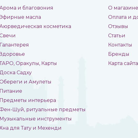
Арома и благовония
О магазин
Эфирные масла
Оплата и д
Аюрведическая косметика
Отзывы
Свечи
Статьи
Галантерея
Контакты
Здоровье
Бренды
ТАРО, Оракулы, Карты
Карта сайт
Доска Садху
Обереги и Амулеты
Питание
Предметы интерьера
Фен-Шуй, ритуальные предметы
Музыкальные инструменты
Хна для Тату и Мехенди