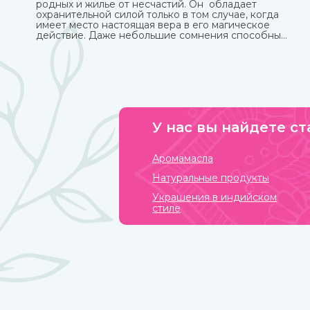
родных и жилье от несчастий. Он обладает
охранительной силой только в том случае, когда
имеет место настоящая вера в его магическое
действие. Даже небольшие сомнения способны
привести к разрушению его силы и страданиям
человека, для которого он изготавливался.
У нас вы найдете ст
Аромамасла
Натуральные продукты
Украшения в индийском
стиле