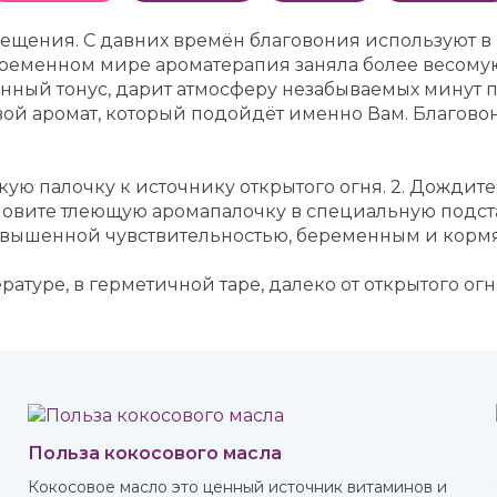
мещения. С давних времён благовония используют в
овременном мире ароматерапия заняла более весому
нный тонус, дарит атмосферу незабываемых минут п
ой аромат, который подойдёт именно Вам. Благовон
ую палочку к источнику открытого огня. 2. Дождит
ановите тлеющую аромапалочку в специальную подста
овышенной чувствительностью, беременным и кор
атуре, в герметичной таре, далеко от открытого огн
Польза кокосового масла
о
Кокосовое масло это ценный источник витаминов и