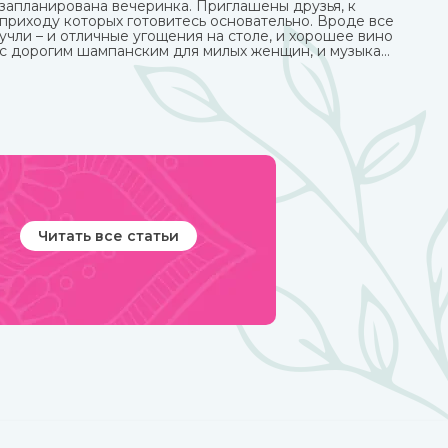
запланирована вечеринка. Приглашены друзья, к
приходу которых готовитесь основательно. Вроде все
учли – и отличные угощения на столе, и хорошее вино
с дорогим шампанским для милых женщин, и музыка
на любой вкус. И все же чего-то не хватает? Конечно!
Это интересного и необычного развлечения, которое
должно прийтись по нраву всем.
Читать все статьи