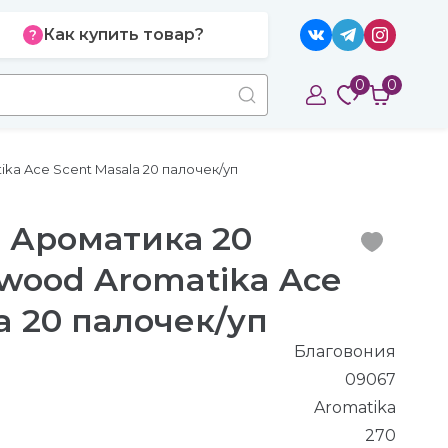
Как купить товар?
0
0
a Ace Scent Masala 20 палочек/уп
 Ароматика 20
wood Aromatika Ace
a 20 палочек/уп
Благовония
09067
Aromatika
270