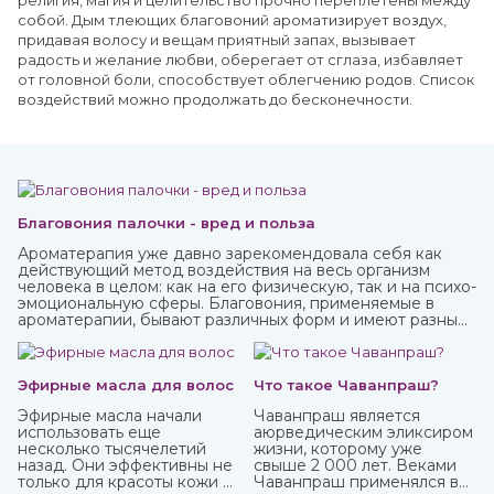
религия, магия и целительство прочно переплетены между
собой. Дым тлеющих благовоний ароматизирует воздух,
придавая волосу и вещам приятный запах, вызывает
радость и желание любви, оберегает от сглаза, избавляет
от головной боли, способствует облегчению родов. Список
воздействий можно продолжать до бесконечности.
Благовония палочки - вред и польза
Ароматерапия уже давно зарекомендовала себя как
действующий метод воздействия на весь организм
человека в целом: как на его физическую, так и на психо-
эмоциональную сферы. Благовония, применяемые в
ароматерапии, бывают различных форм и имеют разные
составы. Наибольшую популярность приобрели
благовония палочки за свою простоту использования и
высокое качество при весьма приемлемой стоимости.
Эфирные масла для волос
Что такое Чаванпраш?
Эфирные масла начали
Чаванпраш является
использовать еще
аюрведическим эликсиром
несколько тысячелетий
жизни, которому уже
назад. Они эффективны не
свыше 2 000 лет. Веками
только для красоты кожи и
Чаванпраш применялся в