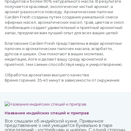
продуктов и более 90% натурального масла. В результате
получается красивый, экологически чистый аромат, а
аромат разносится повсюду. Ароматические палочки
Garden Fresh созданы путем создания уникальной смеси
эфирных масел, ароматических масел, трав, цветов и смол.
Комбинация создает удивительный и приятный ароматный
запах, предлагая вам лучший опыт для всех ваших целей.
Благовония Garden Fresh представлены в виде ароматных
палочек и ароматических палочек масала, агарбатти,
дупсов и шишек. Они помогают в ваших молитвах,
медитации, йоге и делают вашу среду ароматной и
приятной, тем самым способствуя миру и умиротворению.
Обработка ароматами высшего качества.
Время горения: 35-40 минут в зависимости от окружения.
Названия индийских специй и приправ
Все слышали об индийской кухне. Привычное
представление о ней умещается буквально в паре
определений - «острейшая» и «карри». С одной стороны,