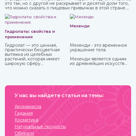
это так, но с другой не раскрывает и десятой доли того,
что можно сказать о пищевых привычках в этой стране.
Индийская кухня одна из самых полезных в мире.
Присутствующие в ней специи и их сочетания
подобраны специально таким образом, чтобы не только
придавать удивительные вкусовые свойства блюдам, но
Мехенди
и оказывать благотворное влияние на организм.
Гидролаты: свойства и
применения
Гидролат — это ценная,
Мехенди - это временное
практически бесцветная
украшение тела.
вытяжка из целебных
растений, которая имеет
Мехенди является одним
широкую сферу
из древнейших искусств
применения. Ее получают
нанесения на тело
методом паровой
красивых узоров
дистилляции при
натуральной хной. Где
температуре 70-90
именно зародилось
градусов из корней,
мехенди не установлено.
плодов и других частей
Многими веками росписью
растений. При этом
У нас вы найдете статьи на темы:
хной занимались народы
вещества совершенно не
разных стран и
разрушаются, а вот аромат
континентов, которые
Аромамасла
может и поменяться.
привносили в нее свои
Гадания
Купите различные
культурные традиции.
натуральные гидролаты в
Косметика
интернет-магазине
Натуральные продукты
ИндоКитай с доставкой по
России.
Обереги