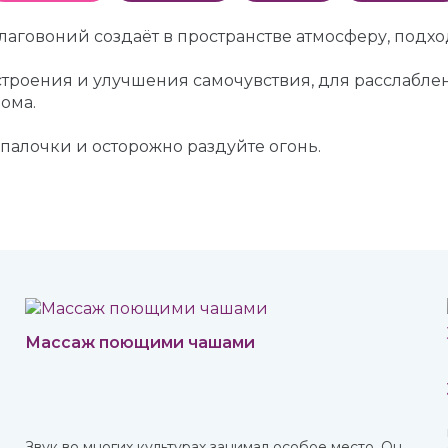
аговоний создаёт в пространстве атмосферу, подх
троения и улучшения самочувствия, для расслаблен
ома.
палочки и осторожно раздуйте огонь.
Массаж поющими чашами
о
Звук во многих культурах занимал особое место. Он