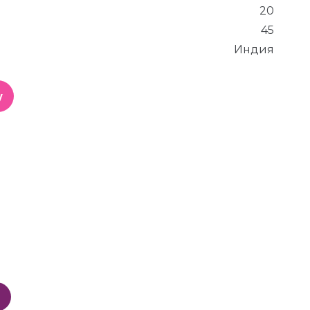
20
45
Индия
у