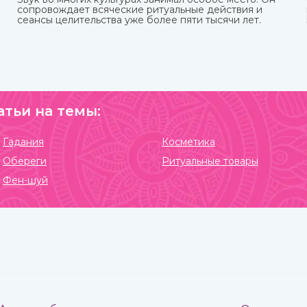
сопровождает всяческие ритуальные действия и
сеансы целительства уже более пяти тысячи лет.
атьи на темы:
Гадания
Косметика
Обереги
Ритуальные товары
Фен-шуй