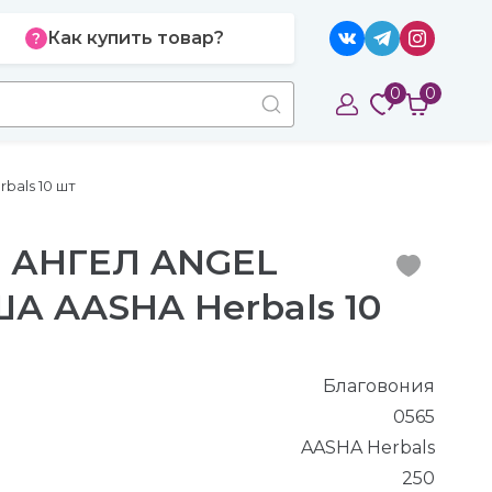
Как купить товар?
0
0
als 10 шт
я АНГЕЛ ANGEL
А AASHA Herbals 10
Благовония
0565
AASHA Herbals
250