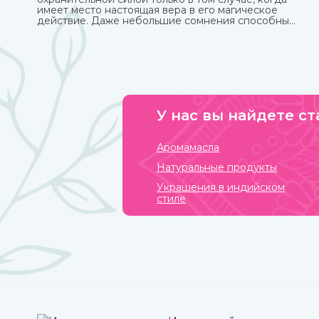
имеет место настоящая вера в его магическое
действие. Даже небольшие сомнения способны
привести к разрушению его силы и страданиям
человека, для которого он изготавливался.
У нас вы найдете ст
Аромамасла
Натуральные продукты
Украшения в индийском
стиле