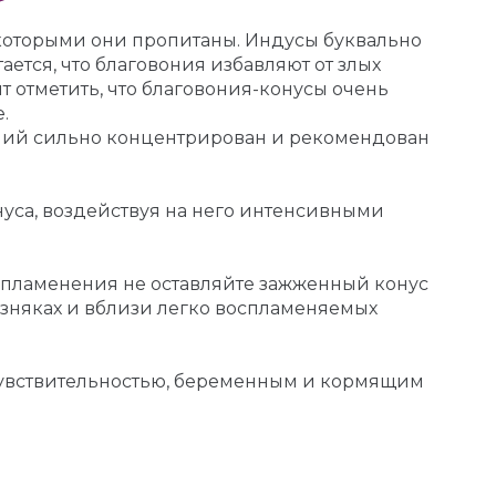
 которыми они пропитаны. Индусы буквально
ется, что благовония избавляют от злых
т отметить, что благовония-конусы очень
.
ний сильно концентрирован и рекомендован
онуса, воздействуя на него интенсивными
спламенения не оставляйте зажженный конус
озняках и вблизи легко воспламеняемых
чувствительностью, беременным и кормящим