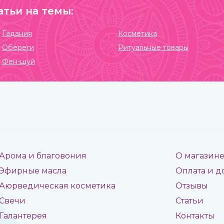
атьи на темы:
Гадания
Косметика
Обереги
Ритуальные товары
Фен-шуй
Арома и благовония
О магазин
Эфирные масла
Оплата и д
Аюрведическая косметика
Отзывы
Свечи
Статьи
Галантерея
Контакты