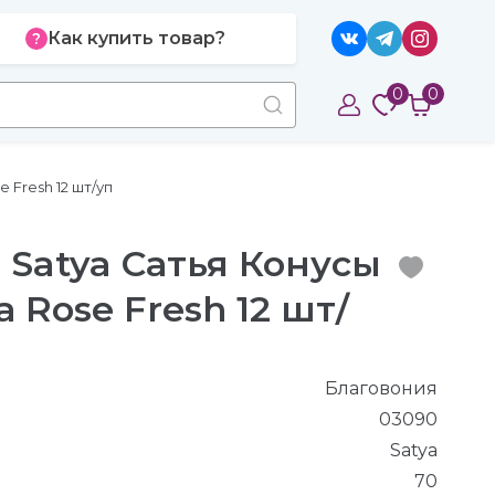
Как купить товар?
0
0
 Fresh 12 шт/уп
 Satya Сатья Конусы
 Rose Fresh 12 шт/
Благовония
03090
Satya
70