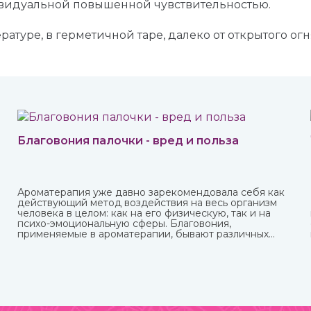
ивидуальной повышенной чувствительностью.
атуре, в герметичной таре, далеко от открытого огн
Благовония палочки - вред и польза
Ароматерапия уже давно зарекомендовала себя как
действующий метод воздействия на весь организм
человека в целом: как на его физическую, так и на
психо-эмоциональную сферы. Благовония,
применяемые в ароматерапии, бывают различных
форм и имеют разные составы. Наибольшую
популярность приобрели благовония палочки за свою
простоту использования и высокое качество при
весьма приемлемой стоимости.