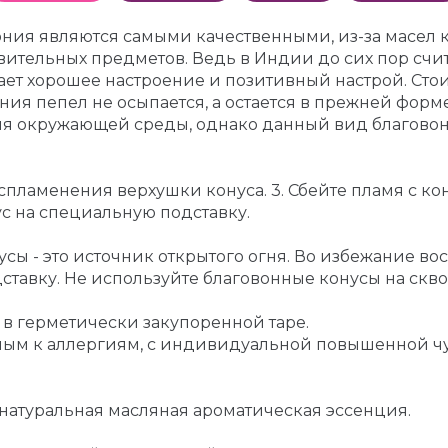
вония являются самыми качественными, из-за масел
тельных предметов. Ведь в Индии до сих пор счита
тает хорошее настроение и позитивный настрой. Стои
ия пепел не осыпается, а остается в прежней форме
ля окружающей среды, однако данный вид благово
воспламенения верхушки конуса. 3. Сбейте пламя с к
ус на специальную подставку.
ы - это источник открытого огня. Во избежание во
ставку. Не используйте благовонные конусы на скв
 в герметически закупоренной таре.
онным к аллергиям, с индивидуальной повышенной 
 натуральная масляная ароматическая эссенция.