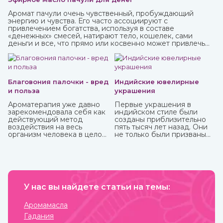
Аромат пачули очень чувственный, пробуждающий
энергию и чувства. Его часто ассоциируют с
привлечением богатства, используя в составе
«денежных» смесей, натирают тело, кошелек, сами
деньги и все, что прямо или косвенно может привлечь
финансы.
Благовония палочки - вред
Индийские ювелирные
и польза
украшения
Ароматерапия уже давно
Первые украшения в
зарекомендовала себя как
индийском стиле были
действующий метод
созданы приблизительно
воздействия на весь
пять тысяч лет назад. Они
организм человека в целом:
не только были призваны
как на его физическую, так
подчеркнуть красоту
и на психо-эмоциональную
владельца, но и
сферы. Благовония,
социальный статус,
применяемые в
наделялись сакральной
ароматерапии, бывают
способностью защищать.
различных форм и имеют
Важно, что не только
разные составы.
У нас вы найдете статьи на темы:
женщины, но и мужчины
Наибольшую популярность
могли носить украшения,
приобрели благовония
которые предназначались
Аромамасла
палочки за свою простоту
для определенных
Гадания
использования и высокое
жизненных событий —