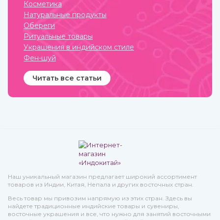
качество при весьма
взросление, свадьба,
Косметика
приемлемой стоимости.
ритуалы. При этом каждая
Натуральные продукты
вещь имеет свое значение
и передается в
Обереги
поколениях. Приобрести
Ритуальные товары
индийские ювелирные
украшения вы можете в
Украшения в индийском стиле
интернет-магазине
Фен-шуй
ИндоКитай с доставкой по
всей стране.
Читать все статьи
Наш уникальный магазин предлагает широкий ассортимент
товаров из Индии, Китая, Непала и других восточных стран.
Весь товар мы привозим напрямую из этих стран. Здесь вы
найдете традиционные индийские товары и сувениры,
восточные украшения и все, что нужно для занятий восточными