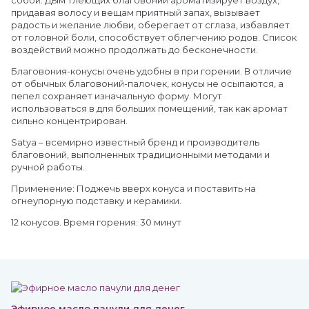
собой. Дым тлеющих благовоний ароматизирует воздух,
придавая волосу и вещам приятный запах, вызывает
радость и желание любви, оберегает от сглаза, избавляет
от головной боли, способствует облегчению родов. Список
воздействий можно продолжать до бесконечности.
Благовония-конусы очень удобны в при горении. В отличие
от обычных благовоний-палочек, конусы не осыпаются, а
пепел сохраняет изначальную форму. Могут
использоваться в для больших помещений, так как аромат
сильно концентрирован.
Satya – всемирно известный бренд и производитель
благовоний, выполненных традиционными методами и
ручной работы.
Применение: Поджечь вверх конуса и поставить на
огнеупорную подставку и керамики.
12 конусов. Время горения: 30 минут
Эфирное масло пачули для денег