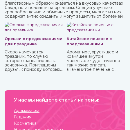
благотворным образом сказаться на вкусовых качествах
блюд, но и повлиять на организм. Специи улучшают
кровообращение и обменные процессы, многие из них
содержат антиоксиданты и могут защитить от болезней,
придать сил и энергии. Различные приправы, в том числе
чисто восточные, вы можете купить в интернет-магазине
ИндоКитай.
Орешки с предсказаниями
Китайское печенье с
для праздника
предсказаниями
Скоро намечается
Ароматное, хрустящее и
праздник, по случаю
хранящее внутри
которого запланирована
маленькое чудо - именно
вечеринка. Приглашены
так можно описать
друзья, к приходу которых
знаменитое печенье с
готовитесь основательно.
предсказаниями.
Вроде все учли – и
отличные угощения на
столе, и хорошее вино с
дорогим шампанским для
милых женщин, и музыка на
любой вкус. И все же чего-
У нас вы найдете статьи на темы:
то не хватает? Конечно!
Это интересного и
Аромамасла
необычного развлечения,
Гадания
которое должно прийтись
по нраву всем.
Косметика
Натуральные продукты