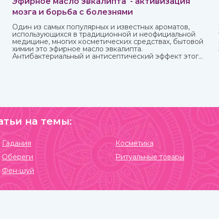
Эфирное масло эвкалипта - активизация
мозга и борьба с болезнями
Один из самых популярных и известных ароматов,
использующихся в традиционной и неофициальной
медицине, многих косметических средствах, бытовой
химии это эфирное масло эвкалипта.
Антибактериальный и антисептический эффект этого
миртового дерева, которое часто относят к хвойным,
известен очень давно.
атьи на темы:
Гадания
Косметика
Обереги
Ритуальные товары
Фен-шуй