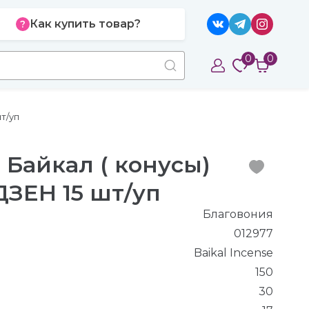
Как купить товар?
0
0
т/уп
 Байкал ( конусы)
ЗЕН 15 шт/уп
Благовония
012977
Baikal Incense
150
30