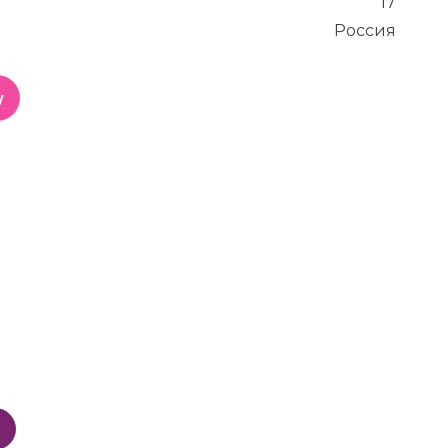
17
Россия
у