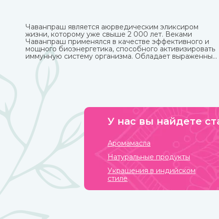
Чаванпраш является аюрведическим эликсиром
жизни, которому уже свыше 2 000 лет. Веками
Чаванпраш применялся в качестве эффективного и
мощного биоэнергетика, способного активизировать
иммунную систему организма. Обладает выраженным
омолаживающим действием, оздоравливает и
укрепляет, улучшает кровообращение,
восстанавливает деятельность нервных и
эндокринных функций. Его включают в
терапевтический комплекс для борьбы со многими
хроническими заболеваниями. Рекомендован для
приема с пищей.
У нас вы найдете ст
Аромамасла
Натуральные продукты
Украшения в индийском
стиле