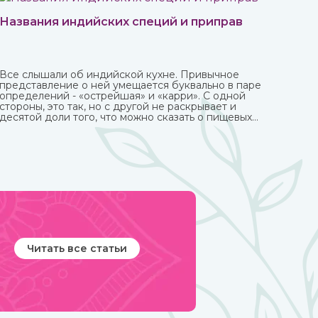
Названия индийских специй и приправ
Все слышали об индийской кухне. Привычное
представление о ней умещается буквально в паре
определений - «острейшая» и «карри». С одной
стороны, это так, но с другой не раскрывает и
десятой доли того, что можно сказать о пищевых
привычках в этой стране.
Индийская кухня одна из самых полезных в мире.
Присутствующие в ней специи и их сочетания
подобраны специально таким образом, чтобы не
только придавать удивительные вкусовые свойства
блюдам, но и оказывать благотворное влияние на
организм.
Читать все статьи