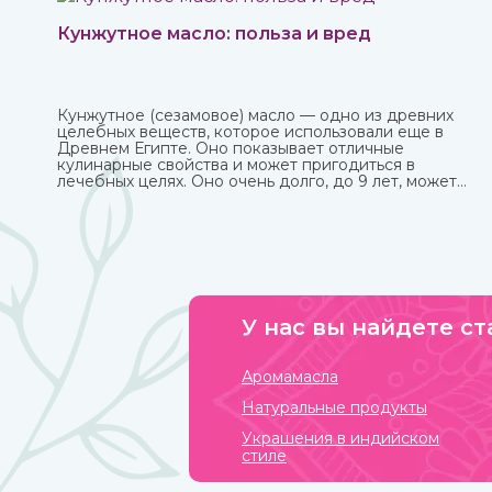
Кунжутное масло: польза и вред
Кунжутное (сезамовое) масло — одно из древних
целебных веществ, которое использовали еще в
Древнем Египте. Оно показывает отличные
кулинарные свойства и может пригодиться в
лечебных целях. Оно очень долго, до 9 лет, может
храниться без потери ценных качеств.
У нас вы найдете ст
Аромамасла
Натуральные продукты
Украшения в индийском
стиле