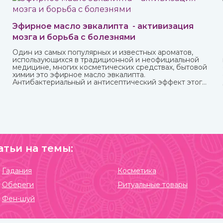
Эфирное масло эвкалипта - активизация
мозга и борьба с болезнями
Один из самых популярных и известных ароматов,
использующихся в традиционной и неофициальной
медицине, многих косметических средствах, бытовой
химии это эфирное масло эвкалипта.
Антибактериальный и антисептический эффект этого
миртового дерева, которое часто относят к хвойным,
известен очень давно.
атьи на темы:
Гадания
Косметика
Обереги
Ритуальные товары
Фен-шуй