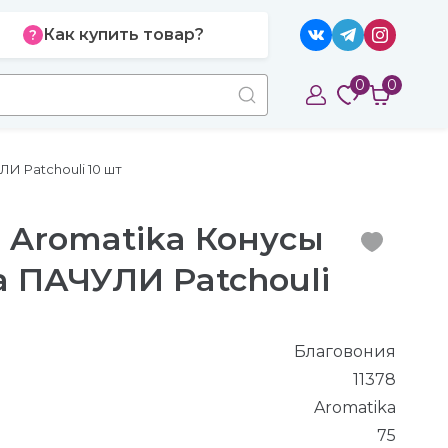
Как купить товар?
0
0
И Patchouli 10 шт
 Aromatika Конусы
a ПАЧУЛИ Patchouli
Благовония
11378
Aromatika
75