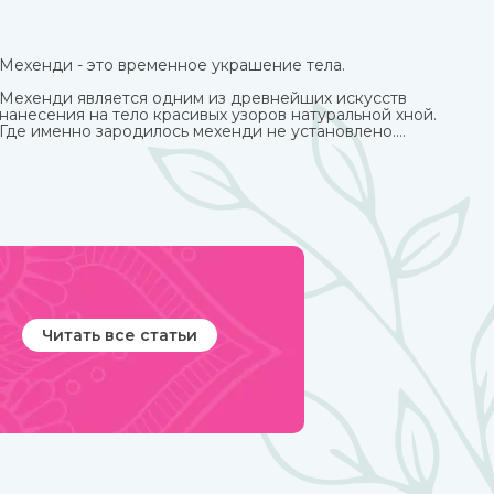
Мехенди - это временное украшение тела.
Мехенди является одним из древнейших искусств
нанесения на тело красивых узоров натуральной хной.
Где именно зародилось мехенди не установлено.
Многими веками росписью хной занимались народы
разных стран и континентов, которые привносили в
нее свои культурные традиции.
Читать все статьи