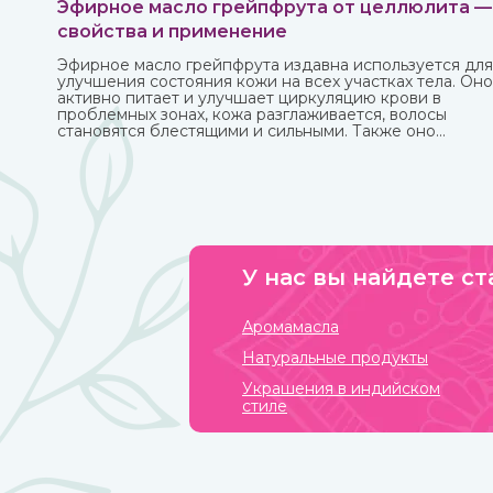
Эфирное масло грейпфрута от целлюлита —
свойства и применение
Эфирное масло грейпфрута издавна используется для
улучшения состояния кожи на всех участках тела. Оно
активно питает и улучшает циркуляцию крови в
проблемных зонах, кожа разглаживается, волосы
становятся блестящими и сильными. Также оно
великолепно влияет на настроение, бодрит и
наполняет жизненными силами.
У нас вы найдете ст
Аромамасла
Натуральные продукты
Украшения в индийском
стиле