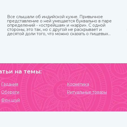
Все слышали об индийской кухне. Привычное
представление о ней умещается буквально в паре
определений - «острейшая» и «карри». С одной
стороны, это так, но с другой не раскрывает и
десятой доли того, что можно сказать о пищевых
привычках в этой стране.
Индийская кухня одна из самых полезных в мире.
Присутствующие в ней специи и их сочетания
подобраны специально таким образом, чтобы не
только придавать удивительные вкусовые свойства
блюдам, но и оказывать благотворное влияние на
организм.
атьи на темы:
Гадания
Косметика
Обереги
Ритуальные товары
Фен-шуй