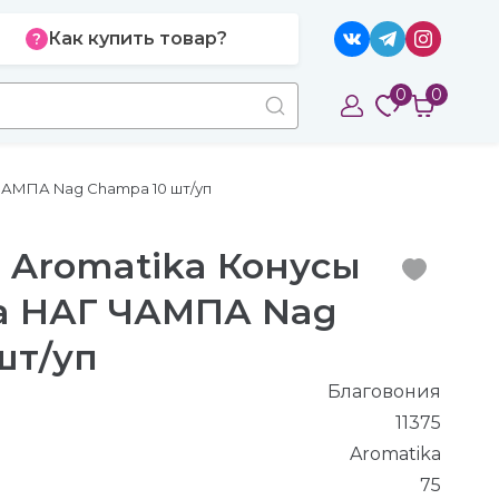
Как купить товар?
0
0
 ЧАМПА Nag Champa 10 шт/уп
 Aromatika Конусы
la НАГ ЧАМПА Nag
шт/уп
Благовония
11375
Aromatika
75