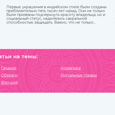
Первые украшения в индийском стиле были созданы
приблизительно пять тысяч лет назад. Они не только
были призваны подчеркнуть красоту владельца, но и
социальный статус, наделялись сакральной
способностью защищать. Важно, что не только
женщины, но и мужчины могли носить украшения,
которые предназначались для определенных
жизненных событий — взросление, свадьба, ритуалы.
При этом каждая вещь имеет свое значение и
передается в поколениях. Приобрести индийские
ювелирные украшения вы можете в интернет-
магазине ИндоКитай с доставкой по всей стране.
атьи на темы:
Гадания
Косметика
Обереги
Ритуальные товары
Фен-шуй