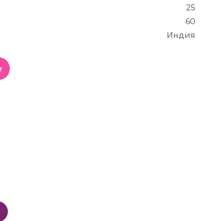
25
60
Индия
у