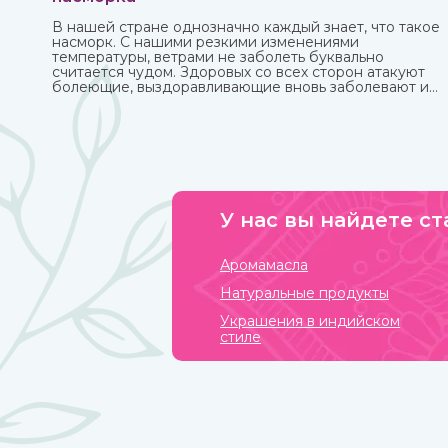
В нашей стране однозначно каждый знает, что такое
насморк. С нашими резкими изменениями
температуры, ветрами не заболеть буквально
считается чудом. Здоровых со всех сторон атакуют
болеющие, выздоравливающие вновь заболевают и
так может продолжаться до бесконечности.
У нас вы найдете ст
Аромамасла
Натуральные продукты
Украшения в индийском
стиле