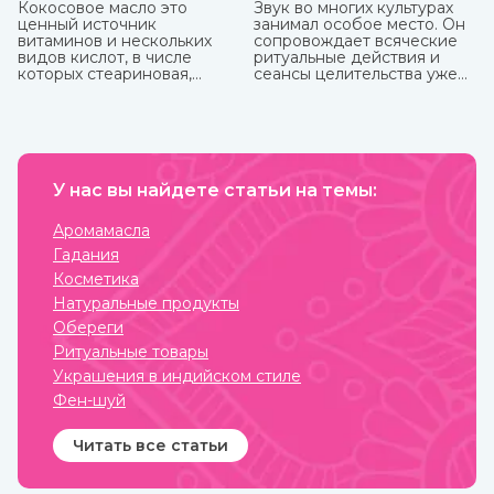
Кокосовое масло это
Звук во многих культурах
ценный источник
занимал особое место. Он
витаминов и нескольких
сопровождает всяческие
видов кислот, в числе
ритуальные действия и
которых стеариновая,
сеансы целительства уже
лауриновая, миристиновая,
более пяти тысячи лет.
олеиновая, каприловая,
капроновая, линолевая и
другие. Оно практически
не вступает в реакцию с
воздухом и остается
пригодным в течение
У нас вы найдете статьи на темы:
нескольких лет. В Аюрведе
оно считается одним из
Аромамасла
самых важных, обладает
Гадания
охлаждающими,
успокаивающими,
Косметика
освежающими свойствами.
Натуральные продукты
Купить кокосовое масло от
известных марок вы
Обереги
можете в интернет-
Ритуальные товары
магазине ИндоКитай.
Украшения в индийском стиле
Фен-шуй
Читать все статьи