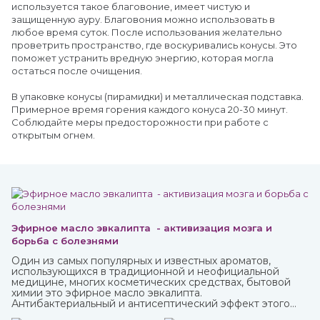
используется такое благовоние, имеет чистую и
защищенную ауру. Благовония можно использовать в
любое время суток. После использования желательно
проветрить пространство, где воскуривались конусы. Это
поможет устранить вредную энергию, которая могла
остаться после очищения.
В упаковке конусы (пирамидки) и металлическая подставка.
Примерное время горения каждого конуса 20-30 минут.
Соблюдайте меры предосторожности при работе с
открытым огнем.
Эфирное масло эвкалипта - активизация мозга и
борьба с болезнями
Один из самых популярных и известных ароматов,
использующихся в традиционной и неофициальной
медицине, многих косметических средствах, бытовой
химии это эфирное масло эвкалипта.
Антибактериальный и антисептический эффект этого
миртового дерева, которое часто относят к хвойным,