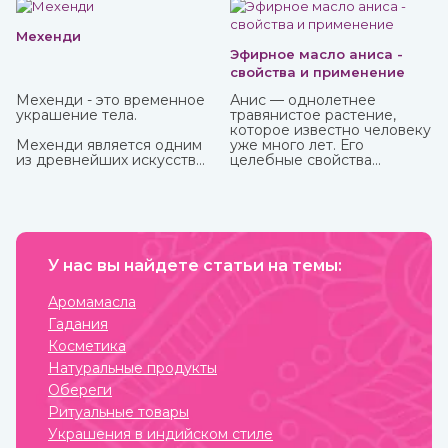
известен очень давно.
Мехенди
Эфирное масло аниса -
свойства и применение
Мехенди - это временное
Анис — однолетнее
украшение тела.
травянистое растение,
которое известно человеку
Мехенди является одним
уже много лет. Его
из древнейших искусств
целебные свойства
нанесения на тело
изучались еще в Древнем
красивых узоров
Египте, Греции, Риме.
натуральной хной. Где
именно зародилось
мехенди не установлено.
Многими веками росписью
хной занимались народы
У нас вы найдете статьи на темы:
разных стран и
континентов, которые
Аромамасла
привносили в нее свои
Гадания
культурные традиции.
Косметика
Натуральные продукты
Обереги
Ритуальные товары
Украшения в индийском стиле