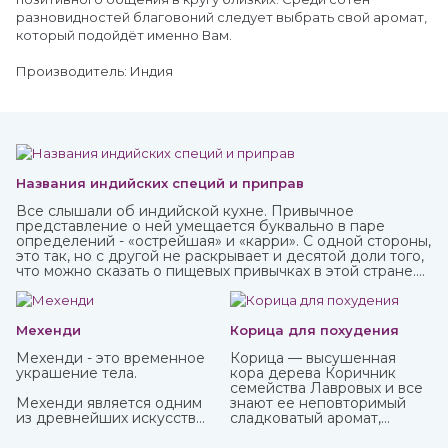
разновидностей благовоний следует выбрать свой аромат,
который подойдёт именно Вам.
Производитель: Индия
Названия индийских специй и приправ
Все слышали об индийской кухне. Привычное
представление о ней умещается буквально в паре
определений - «острейшая» и «карри». С одной стороны,
это так, но с другой не раскрывает и десятой доли того,
что можно сказать о пищевых привычках в этой стране.
Индийская кухня одна из самых полезных в мире.
Присутствующие в ней специи и их сочетания
подобраны специально таким образом, чтобы не только
придавать удивительные вкусовые свойства блюдам, но
Мехенди
Корица для похудения
и оказывать благотворное влияние на организм.
Мехенди - это временное
Корица — высушенная
украшение тела.
кора дерева Коричник
семейства Лавровых и все
Мехенди является одним
знают ее неповторимый
из древнейших искусств
сладковатый аромат,
нанесения на тело
навевающий мысли о