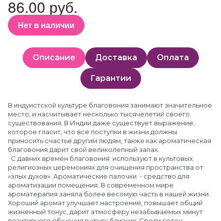
86.00 руб.
Нет в наличии
Описание
Доставка
Оплата
Гарантии
В индуистской культуре благовония занимают значительное
место, и насчитывает несколько тысячелетий своего
существования. В Индии даже существует выражение,
которое гласит, что все поступки в жизни должны
приносить счастье другим людям, также как ароматическая
благовония дарит свой великолепный запах.
С давних времён благовония используют в культовых
религиозных церемониях для очищения пространства от
«злых духов». Ароматические палочки - средство для
ароматизации помещения. В современном мире
ароматерапия заняла более весомую часть в нашей жизни.
Хороший аромат улучшает настроение, повышает общий
жизненный тонус, дарит атмосферу незабываемых минут
позитивного общения в кругу близких. Среди сотен