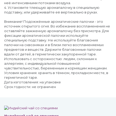
неё интенсивными потоками воздуха.
4. Установите тлеющую аромапалочку в специальную
подставку, или удерживайте её вертикально в руках.
Внимание! Подожжённые ароматические палочки - это
источник открытого огня. Во избежание воспламенения не
оставляйте зажженную аромапалочку без присмотра. Для
фиксации ароматической палочки используйте
специальную подставку. Не используйте благовония
палочки на сквозняках и в близи легко воспламеняемых
предметов и веществ. Держите благовонные палочки
вдали от детей, в герметически закупоренной таре.
Использовать с осторожностью: людям, склонным к
аллергиям, с индивидуальной повышенной
чувствительностью, беременным и кормящим женщинам.
Условия хранения: хранить в тёмном, прохладном месте, в
герметичной таре.
Дата изготовления: на упаковке
Срок годности: не ограничен
Индийский чай со специями