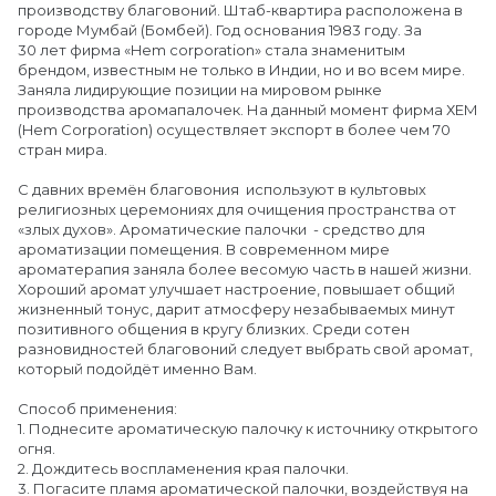
производству благовоний. Штаб-квартира расположена в
городе Мумбай (Бомбей). Год основания 1983 году. За
30 лет фирма «Hem corporation» стала знаменитым
брендом, известным не только в Индии, но и во всем мире.
Заняла лидирующие позиции на мировом рынке
производства аромапалочек. На данный момент фирма ХЕМ
(Hem Сorporation) осуществляет экспорт в более чем 70
стран мира.
С давних времён благовония используют в культовых
религиозных церемониях для очищения пространства от
«злых духов». Ароматические палочки - средство для
ароматизации помещения. В современном мире
ароматерапия заняла более весомую часть в нашей жизни.
Хороший аромат улучшает настроение, повышает общий
жизненный тонус, дарит атмосферу незабываемых минут
позитивного общения в кругу близких. Среди сотен
разновидностей благовоний следует выбрать свой аромат,
который подойдёт именно Вам.
Способ применения:
1. Поднесите ароматическую палочку к источнику открытого
огня.
2. Дождитесь воспламенения края палочки.
3. Погасите пламя ароматической палочки, воздействуя на