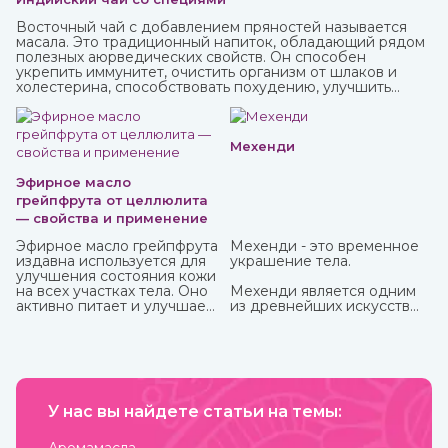
Восточный чай с добавлением пряностей называется
масала. Это традиционный напиток, обладающий рядом
полезных аюрведических свойств. Он способен
укрепить иммунитет, очистить организм от шлаков и
холестерина, способствовать похудению, улучшить
пищеварение и укрепить нервную систему.
Мехенди
Эфирное масло
грейпфрута от целлюлита
— свойства и применение
Эфирное масло грейпфрута
Мехенди - это временное
издавна используется для
украшение тела.
улучшения состояния кожи
на всех участках тела. Оно
Мехенди является одним
активно питает и улучшает
из древнейших искусств
циркуляцию крови в
нанесения на тело
проблемных зонах, кожа
красивых узоров
разглаживается, волосы
натуральной хной. Где
становятся блестящими и
именно зародилось
сильными. Также оно
мехенди не установлено.
великолепно влияет на
Многими веками росписью
настроение, бодрит и
У нас вы найдете статьи на темы:
хной занимались народы
наполняет жизненными
разных стран и
силами.
континентов, которые