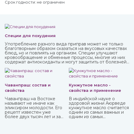
Срок годности: не ограничен
Специи для похудения
Употребление разного вида приправ может не только
благотворным образом сказаться на вкусовых качествах
блюд, но и повлиять на организм. Специи улучшают
кровообращение и обменные процессы, многие из них
содержат антиоксиданты и могут защитить от болезней,
придать сил и энергии. Различные приправы, в том числе
чисто восточные, вы можете купить в интернет-магазине
ИндоКитай.
Чаванпраш: состав и
Кунжутное масло -
свойства
свойства и применение
Чаванпраш на Востоке
В индийской науке о
называют не иначе как
здоровой жизни Аюрведе
эликсиром молодости. Его
кунжутное масло считается
рецепт известен уже
одним из самых важных и
более двух тысяч лет и за
одним из самых
это время ни разу не
распространенных. Его
менялся. Полностью
традиционно используют
натуральный состав
как для наружного, так и