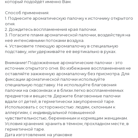
который подойдёт именно Вам.
Способ применения:
1. Поднесите ароматическую палочку к источнику открытого
огня.
2. Дождитесь воспламенения края палочки.
3. Погасите пламя ароматической палочки, воздействуя на
неё интенсивными потоками воздуха.
4. Установите тлеющую аромапалочку в специальную
подставку, или удерживайте её вертикально в руках.
Внимание! Подожжённые ароматические палочки - это
источник открытого огня. Во избежание воспламенения не
оставляйте зажженную аромапалочку без присмотра. Для
фиксации ароматической палочки используйте
специальную подставку. Не используйте благовония
палочки на сквозняках и в близи легко воспламеняемых
предметов и веществ. Держите благовонные палочки
вдали от детей, в герметически закупоренной таре.
Использовать с осторожностью: людям, склонным к
аллергиям, с индивидуальной повышенной
чувствительностью, беременным и кормящим женщинам.
Условия хранения: хранить в тёмном, прохладном месте, в
герметичной таре.
Дата изготовления: на упаковке