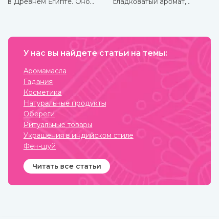
в Древнем Египте. Оно
сладковатый аромат,
показывает отличные
навевающий мысли о
кулинарные свойства и
булочках и других сластях.
может пригодиться в
Но кроме как кулинарная
лечебных целях. Оно очень
добавка корица активно
долго, до 9 лет, может
используется и для
храниться без потери
балансирования
ценных качеств.
У нас вы найдете статьи на темы:
употребления сахара и
соли и похудения. Она
полезна как в виде
Аромамасла
сыпучей пряности, так и в
Гадания
качестве эфирного масла.
Приобрести их вы можете
Косметика
в интернет-магазине
Натуральные продукты
ИндоКитай с доставкой по
России.
Обереги
Ритуальные товары
Украшения в индийском стиле
Фен-шуй
Читать все статьи