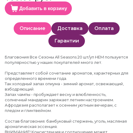
Добавить в корзину
Описание
Доставка
Оплата
Гарантии
Благовония Все Сезоны All Seasons 20 шт/уп HEM пользуется
популярностью у наших покупателей много лет.
Представляет собой сочетание ароматов, характерных для
определенного времени года.
Так холодный запах опиума - зимний аромат, освежающий,
взбодряющий.
Запах чампы - пробуждает весну и влюбленность,
солнечный мандарин заряжает летним настроением.
Афродезия располагает к осенним уютным вечерам, с
пледом и глинтвейном.
Состав благовония: бамбуковый стержень, уголь, масляная
ароматическая эссенция.
ВНИМАНИЕ! Консистенция и соотношение может