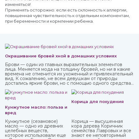
изменяться!
Применять осторожно: если есть склонность к аллергии,
повышенная чувствительность к отдельным компонентам,
при беременности и кормлении ребенка.
Окрашивание бровей хной в домашних условиях
Брови — один из главных выразительных элементов
лица. Меняется мода на толщину бровей, но ни в какие
времена не отменится их ухоженный и привлекательный
вид. К сожалению, не всем девушкам от природы
достались яркие брови, но с помощью одного средства
можно не только их укрепить, но и окрасить. И это хна,
которую можно приобрести в интернет-магазине
ИндоКитай.
Корица для похудения
Кунжутное масло: польза и
вред
Кунжутное (сезамовое)
Корица — высушенная
масло — одно из древних
кора дерева Коричник
целебных веществ,
семейства Лавровых и все
которое использовали еще
знают ее неповторимый