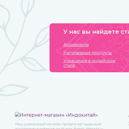
разных стран и континентов, которые привносили в
нее свои культурные традиции.
У нас вы найдете ст
Аромамасла
Натуральные продукты
Украшения в индийском
стиле
Наш уникальный магазин предлагает широкий
ассортимент товаров из Индии, Китая, Непала и