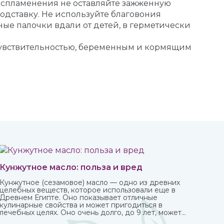
воспламенения не оставляйте зажженную
дставку. Не используйте благовония
ные палочки вдали от детей, в герметически
чувствительностью, беременным и кормящим
Кунжутное масло: польза и вред
Кунжутное (сезамовое) масло — одно из древних
целебных веществ, которое использовали еще в
Древнем Египте. Оно показывает отличные
кулинарные свойства и может пригодиться в
лечебных целях. Оно очень долго, до 9 лет, может
храниться без потери ценных качеств.