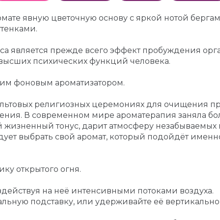
мате явную цветочную основу с яркой нотой бергам
тенками.
са является прежде всего эффект пробуждения орга
 высших психических функций человека.
шим фоновым ароматизатором.
льтовых религиозных церемониях для очищения про
ения. В современном мире ароматерапия заняла бо
 жизненный тонус, дарит атмосферу незабываемых 
ует выбрать свой аромат, который подойдёт именн
ику открытого огня.
оздействуя на неё интенсивными потоками воздуха.
льную подставку, или удерживайте её вертикально 