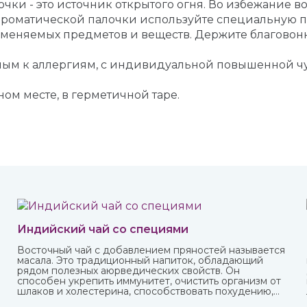
ки - это источник открытого огня. Во избежание 
ароматической палочки используйте специальную по
ламеняемых предметов и веществ. Держите благовон
онным к аллергиям, с индивидуальной повышенной 
ном месте, в герметичной таре.
Индийский чай со специями
Восточный чай с добавлением пряностей называется
масала. Это традиционный напиток, обладающий
рядом полезных аюрведических свойств. Он
.
способен укрепить иммунитет, очистить организм от
шлаков и холестерина, способствовать похудению,
улучшить пищеварение и укрепить нервную систему.