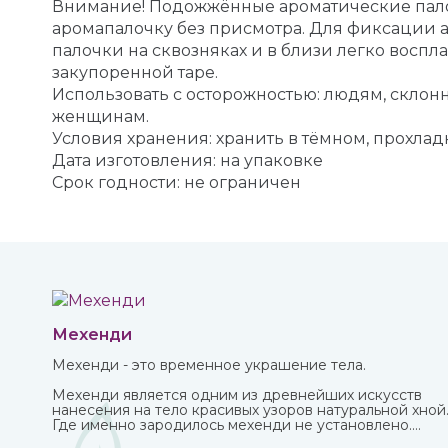
Внимание! Подожжённые ароматические палоч
аромапалочку без присмотра. Для фиксации 
палочки на сквозняках и в близи легко восп
закупоренной таре.
Использовать с осторожностью: людям, скл
женщинам.
Условия хранения: хранить в тёмном, прохлад
Дата изготовления: на упаковке
Срок годности: не ограничен
Мехенди
Мехенди - это временное украшение тела.
Мехенди является одним из древнейших искусств
нанесения на тело красивых узоров натуральной хной
Где именно зародилось мехенди не установлено.
Многими веками росписью хной занимались народы