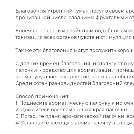
Благовония Утренний Туман несут в своем аро
пронизанной кисло-сладкими фруктовыми от
Конечно, основным свойством подобного мик
тонизация всех органов чувств и стимуляция
Так же эти благовония могут послужить хоро
С давних времён благовония используют в ку
палочки - средство для ароматизации помещ
аромат улучшает настроение, повышает общий
Среди сотен разновидностей благовоний след
Способ применения:
1. Поднесите ароматическую палочку к источн
2. Дождитесь воспламенения края палочки.
3. Погасите пламя ароматической палочки, в
4. Установите тлеющую аромапалочку в специа