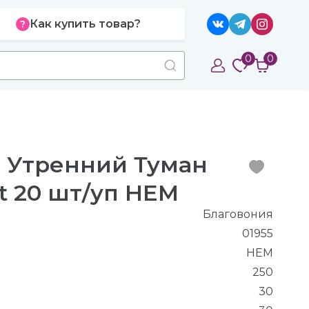
Как купить товар?
0
0
 Утренний Туман
t 20 шт/уп HEM
Благовония
01955
HEM
250
30