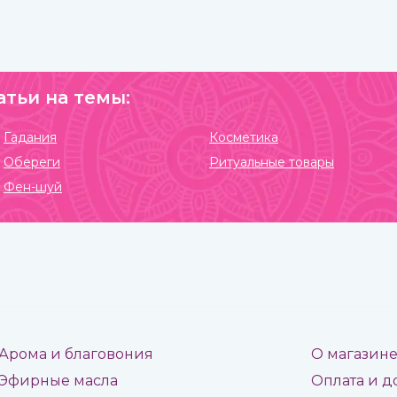
атьи на темы:
Гадания
Косметика
Обереги
Ритуальные товары
Фен-шуй
Арома и благовония
О магазин
Эфирные масла
Оплата и д