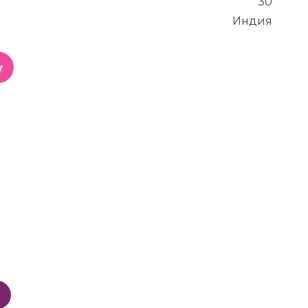
30
Индия
у