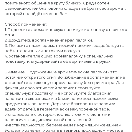
позитивного общения в кругу близких. Среди сотен
разновидностей благовоний следует выбрать свой аромат,
который подойдёт именно Вам.
Способ применения:
1. Поднесите ароматическую палочку к источнику открытого
огня.
2. Дождитесь воспламенения края палочки.
3. Погасите пламя ароматической палочки, воздействуя на
неё интенсивными потоками воздуха.
4. Установите тлеющую аромапалочку в специальную
подставку, или удерживайте её вертикально в руках.
Внимание! Подожжённые ароматические палочки - это
источник открытого огня. Во избежание воспламенения не
оставляйте зажженную аромапалочку без присмотра. Для
фиксации ароматической палочки используйте
специальную подставку. Не используйте благовония
палочки на сквозняках и в близи легко воспламеняемых
предметов и веществ. Держите благовонные палочки
вдали от детей, в герметически закупоренной таре.
Использовать с осторожностью: людям, склонным к
аллергиям, с индивидуальной повышенной
чувствительностью, беременным и кормящим женщинам.
Условия хранения: хранить в тёмном, прохладном месте, в