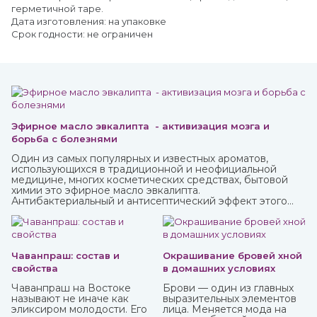
герметичной таре.
Дата изготовления: на упаковке
Срок годности: не ограничен
Эфирное масло эвкалипта - активизация мозга и
борьба с болезнями
Один из самых популярных и известных ароматов,
использующихся в традиционной и неофициальной
медицине, многих косметических средствах, бытовой
химии это эфирное масло эвкалипта.
Антибактериальный и антисептический эффект этого
миртового дерева, которое часто относят к хвойным,
известен очень давно.
Чаванпраш: состав и
Окрашивание бровей хной
свойства
в домашних условиях
Чаванпраш на Востоке
Брови — один из главных
называют не иначе как
выразительных элементов
эликсиром молодости. Его
лица. Меняется мода на