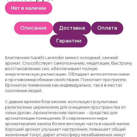
Нет в наличии
Описание
Доставка
Оплата
Гарантии
Благовония Sarathi Lavender имеют холодный, свежий
аромат. Способствует самопознанию, медитации, быстрому
восстановлению сил, обеспечивает полную
энергетическую релаксацию. Обладает антисептическими
и противомикробными свойствами. Помогает при гриппе,
бронхитах пневмонии как индивидуально, так и в местах
скопления людей.
С давних времён благовония используют в культовых
религиозных церемониях для очищения пространства от
«злых духов». Ароматические палочки - средство для
ароматизации помещения. В современном мире
ароматерапия заняла более весомую часть в нашей жизни.
Хороший аромат улучшает настроение, повышает общий
жизненный тонус, дарит атмосферу незабываемых минут