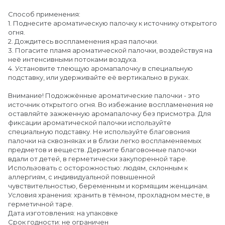
Способ применения:
1. Поднесите ароматическую палочку к источнику открытого
огня.
2. Дождитесь воспламенения края палочки.
3. Погасите пламя ароматической палочки, воздействуя на
неё интенсивными потоками воздуха.
4. Установите тлеющую аромапалочку в специальную
подставку, или удерживайте её вертикально в руках.
Внимание! Подожжённые ароматические палочки - это
источник открытого огня. Во избежание воспламенения не
оставляйте зажженную аромапалочку без присмотра. Для
фиксации ароматической палочки используйте
специальную подставку. Не используйте благовония
палочки на сквозняках и в близи легко воспламеняемых
предметов и веществ. Держите благовонные палочки
вдали от детей, в герметически закупоренной таре.
Использовать с осторожностью: людям, склонным к
аллергиям, с индивидуальной повышенной
чувствительностью, беременным и кормящим женщинам.
Условия хранения: хранить в тёмном, прохладном месте, в
герметичной таре.
Дата изготовления: на упаковке
Срок годности: не ограничен