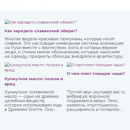
Как зарядить славянский оберег?
Многие видели красивые талисманы, которые носят
славяне. Это настоящая символьная система, возникшая
на Руси вместе с язычеством. Боги, в которых верили
люди, и стихии имели обозначения, которые наносили
на одежду, предметы обихода, внедряли в архитектуру
жилищ. Таким образом люди не только соединялись с
окружающим миром, но и просили у него защиты от
темных сил, дурного глаза, болезней, войн и
покровительства в земледелии, семейных делах и т.п.
О чем поют поющие чаши?
Кунжутное масло: польза и
вред
Кунжутное (сезамовое)
"Густой звук окутывал вас и,
масло — одно из древних
вибрируя, воронкой
целебных веществ,
поднимался вверх. Тело,
которое использовали еще
казалось, опустошилось,
в Древнем Египте. Оно
расширилось и потеряло
показывает отличные
вес. Сами по себе
кулинарные свойства и
растворились мысли, и в
может пригодиться в
голове осталась лишь
лечебных целях. Оно очень
гулкая пустота."