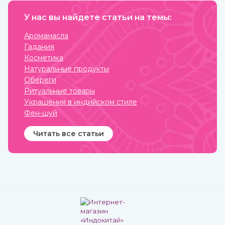
долго, до 9 лет, может
Это вы можете
храниться без потери
прочувствовать с
ценных качеств.
У нас вы найдете статьи на темы:
тибетской поющей чашей.
Аромамасла
Гадания
Косметика
Натуральные продукты
Обереги
Ритуальные товары
Украшения в индийском стиле
Фен-шуй
Читать все статьи