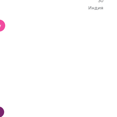
30
Индия
у