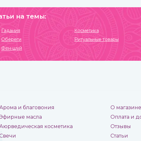
атьи на темы:
Гадания
Косметика
Обереги
Ритуальные товары
Фен-шуй
Арома и благовония
О магазин
Эфирные масла
Оплата и д
Аюрведическая косметика
Отзывы
Свечи
Статьи