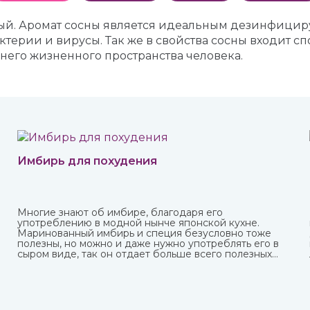
стый. Аромат сосны является идеальным дезинфици
терии и вирусы. Так же в свойства сосны входит сп
ннего жизненного пространства человека.
Имбирь для похудения
Многие знают об имбире, благодаря его
употреблению в модной нынче японской кухне.
Маринованный имбирь и специя безусловно тоже
полезны, но можно и даже нужно употреблять его в
сыром виде, так он отдает больше всего полезных
веществ и приносит больше пользы.