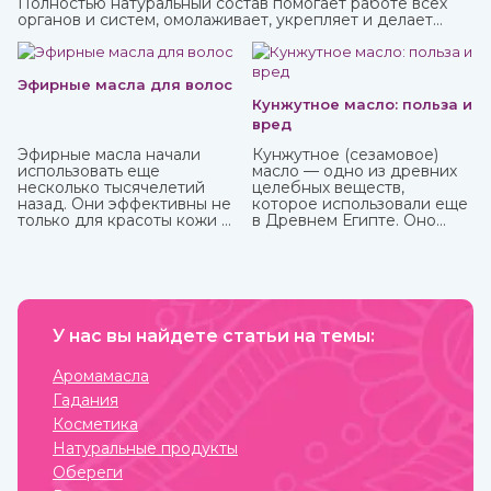
Полностью натуральный состав помогает работе всех
органов и систем, омолаживает, укрепляет и делает
средство в виде пасты с пряным вкусом полностью
безопасным для взрослых, пожилых и детей.
Купить чаванпраш известных марок, в том числе Дабур,
вы можете в интернет-магазине ИндоКитай.
Эфирные масла для волос
Кунжутное масло: польза и
вред
Эфирные масла начали
Кунжутное (сезамовое)
использовать еще
масло — одно из древних
несколько тысячелетий
целебных веществ,
назад. Они эффективны не
которое использовали еще
только для красоты кожи и
в Древнем Египте. Оно
волос, массажа, но и
показывает отличные
укрепления здоровья.
кулинарные свойства и
Некоторые из них можно
может пригодиться в
использовать
лечебных целях. Оно очень
самостоятельно, некоторые
долго, до 9 лет, может
только вместе с базовым
храниться без потери
маслом из-за весьма
У нас вы найдете статьи на темы:
ценных качеств.
агрессивного действия.
Купите любые эфирные
Аромамасла
масла в интернет-магазине
Гадания
ИндоКитай.
Косметика
Натуральные продукты
Обереги