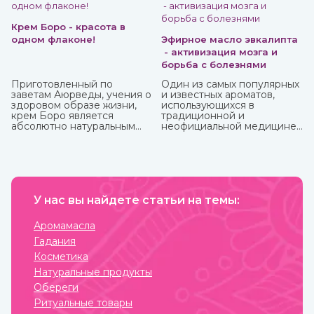
Крем Боро - красота в
одном флаконе!
Эфирное масло эвкалипта
- активизация мозга и
борьба с болезнями
Приготовленный по
Один из самых популярных
заветам Аюрведы, учения о
и известных ароматов,
здоровом образе жизни,
использующихся в
крем Боро является
традиционной и
абсолютно натуральным
неофициальной медицине,
средством, которое
многих косметических
принесет вам
средствах, бытовой химии
максимальную пользу. У
это эфирное масло
него превосходные
эвкалипта.
антибактериальные и
Антибактериальный и
противовоспалительные
антисептический эффект
свойства, благодаря
У нас вы найдете статьи на темы:
этого миртового дерева,
которым быстро заживают
которое часто относят к
мелкие трещинки и ранки
хвойным, известен очень
Аромамасла
на коже, ожоги, грибковые
давно.
Гадания
заболевания, герпес.
Косметика
Натуральные продукты
Обереги
Ритуальные товары