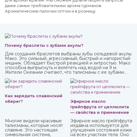
для ароматерапии. Мы сможем удовлетворить запросы
даже самых требовательных арома гурманов.
Ароматические палочки оптом и в розницу.
Почему браслеты с зубами акулы?
Для создания браслетов выбраны зубы сельдевой акулы
Мако. Это сильный, агрессивный, быстрый и напористый
хищник. Обладает быстрой реакцией и хитростью. Мако
способна выпрыгнуть и взлететь над водой на 9 м.
Жители Океании считают, что талисманы с ее зубами
обеспечивают защиту от темных сил.
Как зарядить славянский
оберег?
Эфирное масло
грейпфрута от целлюлита
— свойства и применение
Многие видели красивые
Эфирное масло грейпфрута
талисманы, которые носят
издавна используется для
славяне. Это настоящая
улучшения состояния кожи
символьная система,
на всех участках тела. Оно