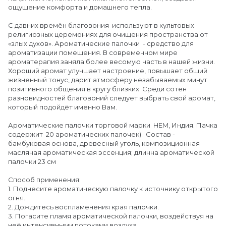
ощущение комфорта и домашнего тепла.
С давних времён благовония используют в культовых
религиозных церемониях для очищения пространства от
«злых духов». Ароматические палочки - средство для
ароматизации помещения. В современном мире
ароматерапия заняла более весомую часть в нашей жизни.
Хороший аромат улучшает настроение, повышает общий
жизненный тонус, дарит атмосферу незабываемых минут
позитивного общения в кругу близких. Среди сотен
разновидностей благовоний следует выбрать свой аромат,
который подойдёт именно Вам.
Ароматические палочки торговой марки HEM, Индия. Пачка
содержит 20 ароматических палочек). Состав -
бамбуковая основа, древесный уголь, композиционная
масляная ароматическая эссенция; длинна ароматической
палочки 23 см
Способ применения:
1. Поднесите ароматическую палочку к источнику открытого
огня.
2. Дождитесь воспламенения края палочки.
3. Погасите пламя ароматической палочки, воздействуя на
неё интенсивными потоками воздуха.