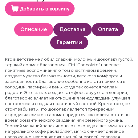
Добавить в корзину
Описание
Доставка
Оплата
Гарантии
Кто в детстве не любил сладкий, молочный шоколад? густой,
терпкий аромат благовония HEM "Chocolate" навевает
приятные воспоминания о том счастливом времени,
создает чувство безмятежности, детского комфорта и
защищенности. Благовоние особенно кстати придется в
холодный, пасмурный день, когда так хочется тепла и
радости. Этот запах создает атмфосферу уюта и доверия,
благотворно влияет на отношения между людьми, улучшая
настроение и создаая позитивный настрой. Кроме того, не
стоит забывать, что шоколад является прекрасным
афродизиаком и его аромат придется как нельзя кстати во
время романтического свидания или семейного ужина.
Терпкий манящий запах черного шоколада с легкими нотами
натурального кофе раслабляет, мягко снимает дневное
напряжение, наполняет жизненой энергией, создавая