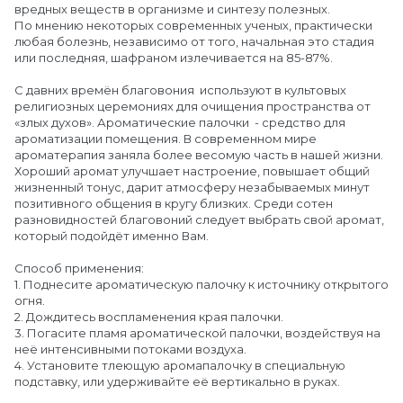
вредных веществ в организме и синтезу полезных.
По мнению некоторых современных ученых, практически
любая болезнь, независимо от того, начальная это стадия
или последняя, шафраном излечивается на 85-87%.
С давних времён благовония используют в культовых
религиозных церемониях для очищения пространства от
«злых духов». Ароматические палочки - средство для
ароматизации помещения. В современном мире
ароматерапия заняла более весомую часть в нашей жизни.
Хороший аромат улучшает настроение, повышает общий
жизненный тонус, дарит атмосферу незабываемых минут
позитивного общения в кругу близких. Среди сотен
разновидностей благовоний следует выбрать свой аромат,
который подойдёт именно Вам.
Способ применения:
1. Поднесите ароматическую палочку к источнику открытого
огня.
2. Дождитесь воспламенения края палочки.
3. Погасите пламя ароматической палочки, воздействуя на
неё интенсивными потоками воздуха.
4. Установите тлеющую аромапалочку в специальную
подставку, или удерживайте её вертикально в руках.