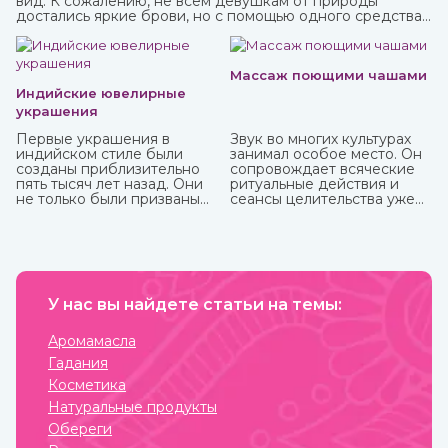
вид. К сожалению, не всем девушкам от природы
достались яркие брови, но с помощью одного средства
можно не только их укрепить, но и окрасить. И это хна,
которую можно приобрести в интернет-магазине
ИндоКитай.
Массаж поющими чашами
Индийские ювелирные
украшения
Первые украшения в
Звук во многих культурах
индийском стиле были
занимал особое место. Он
созданы приблизительно
сопровождает всяческие
пять тысяч лет назад. Они
ритуальные действия и
не только были призваны
сеансы целительства уже
подчеркнуть красоту
более пяти тысячи лет.
владельца, но и
социальный статус,
наделялись сакральной
способностью защищать.
Важно, что не только
женщины, но и мужчины
У нас вы найдете статьи на темы:
могли носить украшения,
которые предназначались
Аромамасла
для определенных
Гадания
жизненных событий —
взросление, свадьба,
Косметика
ритуалы. При этом каждая
Натуральные продукты
вещь имеет свое значение
и передается в
Обереги
поколениях. Приобрести