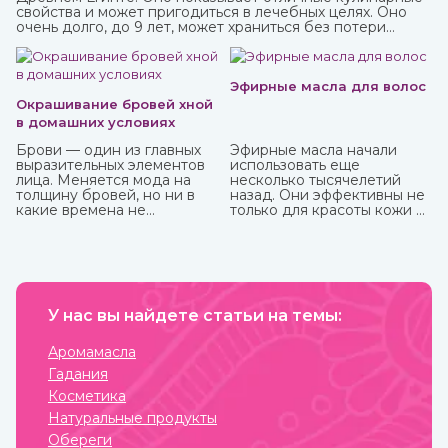
свойства и может пригодиться в лечебных целях. Оно
очень долго, до 9 лет, может храниться без потери
ценных качеств.
Эфирные масла для волос
Окрашивание бровей хной
в домашних условиях
Брови — один из главных
Эфирные масла начали
выразительных элементов
использовать еще
лица. Меняется мода на
несколько тысячелетий
толщину бровей, но ни в
назад. Они эффективны не
какие времена не
только для красоты кожи и
отменится их ухоженный и
волос, массажа, но и
привлекательный вид. К
укрепления здоровья.
сожалению, не всем
Некоторые из них можно
девушкам от природы
использовать
достались яркие брови, но
самостоятельно, некоторые
с помощью одного
только вместе с базовым
средства можно не только
У нас вы найдете статьи на темы:
маслом из-за весьма
их укрепить, но и окрасить.
агрессивного действия.
И это хна, которую можно
Купите любые эфирные
Аромамасла
приобрести в интернет-
масла в интернет-магазине
Гадания
магазине ИндоКитай.
ИндоКитай.
Косметика
Натуральные продукты
Обереги