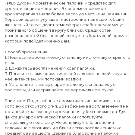
«злых духов». Ароматические палочки - средство для
ароматизации помещения. В современном мире
ароматерапия заняла более весомую часть в нашей жизни.
Хороший аромат улучшает настроение, повышает общий
жизненный тонус, дарит атмосферу незабываемых минут
позитивного общения в кругу близких. Среди сотен
разновидностей благовоний следует выбрать свой аромат,
который подойдёт именно Вам.
Способ применения:
1. Поднесите ароматическую палочку к источнику открытого
огня.
2. Дождитесь воспламенения края палочки.
3. Погасите пламя ароматической палочки, воздействуя на
неё интенсивными потоками воздуха.
4. Установите тлеющую аромапалочку в специальную
подставку, или удерживайте её вертикально в руках.
Внимание! Подожжённые ароматические палочки - это
источник открытого огня. Во избежание воспламенения не
оставляйте зажженную аромапалочку без присмотра. Для
фиксации ароматической палочки используйте
специальную подставку. Не используйте благовония
палочки на сквозняках и в близи легко воспламеняемых
предметов и веществ. Держите благовонные палочки