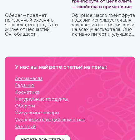
грейпфрута от целлюлита
— свойства и применение
Оберег – предмет,
Эфирное масло грейпфрута
призванный охранять
издавна используется для
человека, его родных и
улучшения состояния кожи
жилье от несчастий.
на всех участках тела. Оно
Он обладает
активно питает и улучшает
охранительной силой
циркуляцию крови в
только в том случае, когда
проблемных зонах, кожа
имеет место настоящая
разглаживается, волосы
вера в его магическое
становятся блестящими и
действие. Даже
сильными. Также оно
небольшие сомнения
великолепно влияет на
способны привести к
У нас вы найдете статьи на темы:
настроение, бодрит и
разрушению его силы и
наполняет жизненными
страданиям человека, для
силами.
Аромамасла
которого он
Гадания
изготавливался.
Косметика
Натуральные продукты
Обереги
Ритуальные товары
Украшения в индийском стиле
Фен-шуй
Читать все статьи