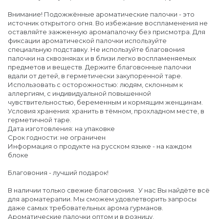
Внимание! Подожжённые ароматические палочки - это
источник открытого огня. Во избежание воспламенения не
оставляйте зажженную аромапалочку без присмотра. Для
фиксации ароматической палочки используйте
специальную подставку. Не используйте благовония
палочки на сквозняках и в близи легко воспламеняемых
предметов и веществ. Держите благовонные палочки
вдали от детей, в герметически закупоренной таре.
Использовать с осторожностью: людям, склонным к
аллергиям, с индивидуальной повышенной
чувствительностью, беременным и кормящим женщинам.
Условия хранения: хранить в тёмном, прохладном месте, в
герметичной таре.
Дата изготовления: на упаковке
Срок годности: не ограничен
Информация о продукте на русском языке - на каждом
блоке
Благовония - лучший подарок!
В наличии только свежие благовония. У нас Вы найдёте всё
для ароматерапии. Мы сможем удовлетворить запросы
даже самых требовательных арома гурманов.
Ароматические палочки оптом и в розницу.