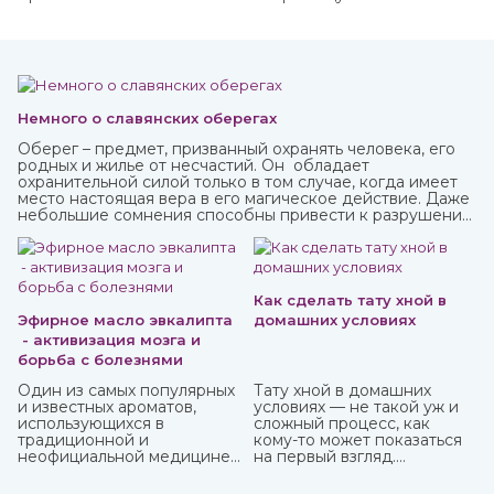
Немного о славянских оберегах
Оберег – предмет, призванный охранять человека, его
родных и жилье от несчастий. Он обладает
охранительной силой только в том случае, когда имеет
место настоящая вера в его магическое действие. Даже
небольшие сомнения способны привести к разрушению
его силы и страданиям человека, для которого он
изготавливался.
Как сделать тату хной в
Эфирное масло эвкалипта
домашних условиях
- активизация мозга и
борьба с болезнями
Один из самых популярных
Тату хной в домашних
и известных ароматов,
условиях — не такой уж и
использующихся в
сложный процесс, как
традиционной и
кому-то может показаться
неофициальной медицине,
на первый взгляд.
многих косметических
Небольшая подготовка,
средствах, бытовой химии
ваша фантазия, немного