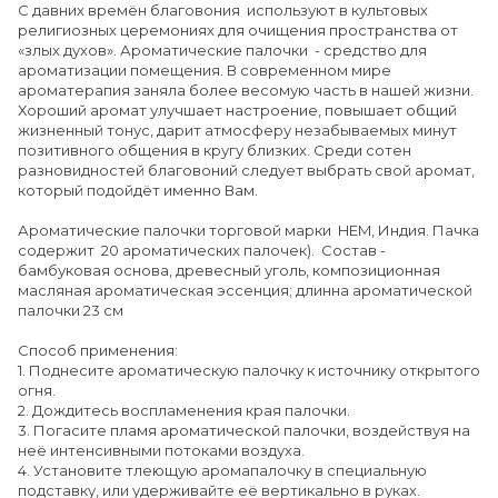
С давних времён благовония используют в культовых
религиозных церемониях для очищения пространства от
«злых духов». Ароматические палочки - средство для
ароматизации помещения. В современном мире
ароматерапия заняла более весомую часть в нашей жизни.
Хороший аромат улучшает настроение, повышает общий
жизненный тонус, дарит атмосферу незабываемых минут
позитивного общения в кругу близких. Среди сотен
разновидностей благовоний следует выбрать свой аромат,
который подойдёт именно Вам.
Ароматические палочки торговой марки HEM, Индия. Пачка
содержит 20 ароматических палочек). Состав -
бамбуковая основа, древесный уголь, композиционная
масляная ароматическая эссенция; длинна ароматической
палочки 23 см
Способ применения:
1. Поднесите ароматическую палочку к источнику открытого
огня.
2. Дождитесь воспламенения края палочки.
3. Погасите пламя ароматической палочки, воздействуя на
неё интенсивными потоками воздуха.
4. Установите тлеющую аромапалочку в специальную
подставку, или удерживайте её вертикально в руках.