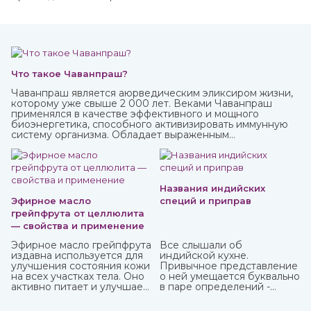
Что такое Чаванпраш?
Чаванпраш является аюрведическим эликсиром жизни,
которому уже свыше 2 000 лет. Веками Чаванпраш
применялся в качестве эффективного и мощного
биоэнергетика, способного активизировать иммунную
систему организма. Обладает выраженным
омолаживающим действием, оздоравливает и
укрепляет, улучшает кровообращение, восстанавливает
деятельность нервных и эндокринных функций. Его
включают в терапевтический комплекс для борьбы со
многими хроническими заболеваниями. Рекомендован
Названия индийских
для приема с пищей.
Эфирное масло
специй и приправ
грейпфрута от целлюлита
— свойства и применение
Эфирное масло грейпфрута
Все слышали об
издавна используется для
индийской кухне.
улучшения состояния кожи
Привычное представление
на всех участках тела. Оно
о ней умещается буквально
активно питает и улучшает
в паре определений -
циркуляцию крови в
«острейшая» и «карри». С
проблемных зонах, кожа
одной стороны, это так, но