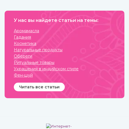
разглаживается, волосы
с другой не раскрывает и
становятся блестящими и
десятой доли того, что
сильными. Также оно
можно сказать о пищевых
великолепно влияет на
привычках в этой стране.
настроение, бодрит и
У нас вы найдете статьи на темы:
Индийская кухня одна из
наполняет жизненными
самых полезных в мире.
силами.
Присутствующие в ней
Аромамасла
специи и их сочетания
Гадания
подобраны специально
таким образом, чтобы не
Косметика
только придавать
Натуральные продукты
удивительные вкусовые
свойства блюдам, но и
Обереги
оказывать благотворное
Ритуальные товары
влияние на организм.
Украшения в индийском стиле
Фен-шуй
Читать все статьи