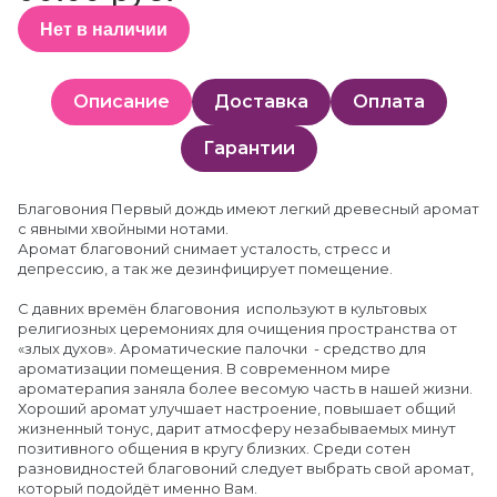
Нет в наличии
Описание
Доставка
Оплата
Гарантии
Благовония Первый дождь имеют легкий древесный аромат
с явными хвойными нотами.
Аромат благовоний снимает усталость, стресс и
депрессию, а так же дезинфицирует помещение.
С давних времён благовония используют в культовых
религиозных церемониях для очищения пространства от
«злых духов». Ароматические палочки - средство для
ароматизации помещения. В современном мире
ароматерапия заняла более весомую часть в нашей жизни.
Хороший аромат улучшает настроение, повышает общий
жизненный тонус, дарит атмосферу незабываемых минут
позитивного общения в кругу близких. Среди сотен
разновидностей благовоний следует выбрать свой аромат,
который подойдёт именно Вам.