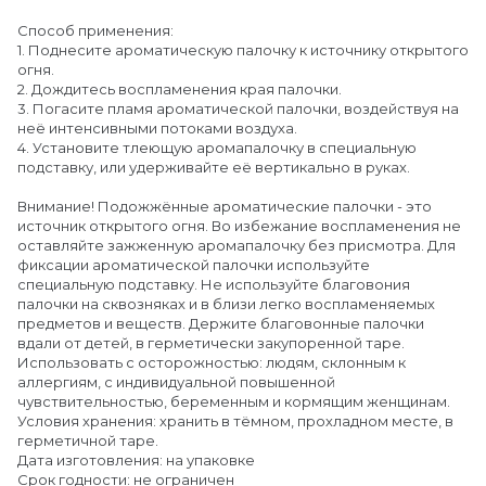
Способ применения:
1. Поднесите ароматическую палочку к источнику открытого
огня.
2. Дождитесь воспламенения края палочки.
3. Погасите пламя ароматической палочки, воздействуя на
неё интенсивными потоками воздуха.
4. Установите тлеющую аромапалочку в специальную
подставку, или удерживайте её вертикально в руках.
Внимание! Подожжённые ароматические палочки - это
источник открытого огня. Во избежание воспламенения не
оставляйте зажженную аромапалочку без присмотра. Для
фиксации ароматической палочки используйте
специальную подставку. Не используйте благовония
палочки на сквозняках и в близи легко воспламеняемых
предметов и веществ. Держите благовонные палочки
вдали от детей, в герметически закупоренной таре.
Использовать с осторожностью: людям, склонным к
аллергиям, с индивидуальной повышенной
чувствительностью, беременным и кормящим женщинам.
Условия хранения: хранить в тёмном, прохладном месте, в
герметичной таре.
Дата изготовления: на упаковке
Срок годности: не ограничен