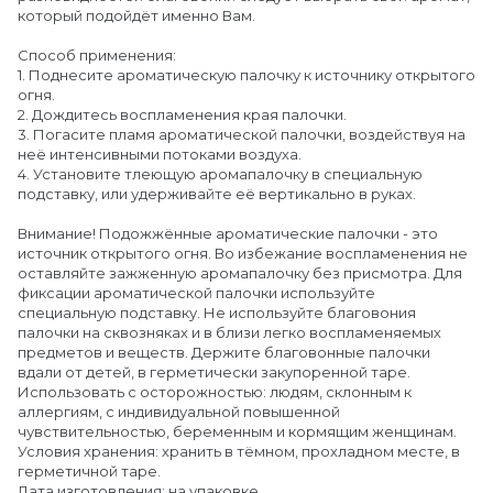
который подойдёт именно Вам.
Способ применения:
1. Поднесите ароматическую палочку к источнику открытого
огня.
2. Дождитесь воспламенения края палочки.
3. Погасите пламя ароматической палочки, воздействуя на
неё интенсивными потоками воздуха.
4. Установите тлеющую аромапалочку в специальную
подставку, или удерживайте её вертикально в руках.
Внимание! Подожжённые ароматические палочки - это
источник открытого огня. Во избежание воспламенения не
оставляйте зажженную аромапалочку без присмотра. Для
фиксации ароматической палочки используйте
специальную подставку. Не используйте благовония
палочки на сквозняках и в близи легко воспламеняемых
предметов и веществ. Держите благовонные палочки
вдали от детей, в герметически закупоренной таре.
Использовать с осторожностью: людям, склонным к
аллергиям, с индивидуальной повышенной
чувствительностью, беременным и кормящим женщинам.
Условия хранения: хранить в тёмном, прохладном месте, в
герметичной таре.
Дата изготовления: на упаковке