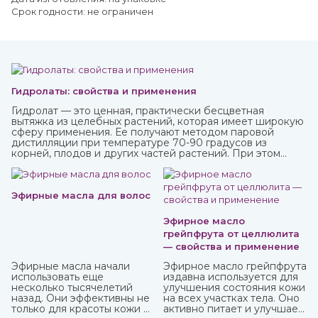
Срок годности: не ограничен
Гидролаты: свойства и применения
Гидролат — это ценная, практически бесцветная
вытяжка из целебных растений, которая имеет широкую
сферу применения. Ее получают методом паровой
дистилляции при температуре 70-90 градусов из
корней, плодов и других частей растений. При этом
вещества совершенно не разрушаются, а вот аромат
может и поменяться. Купите различные натуральные
гидролаты в интернет-магазине ИндоКитай с доставкой
по России.
Эфирные масла для волос
Эфирное масло
грейпфрута от целлюлита
— свойства и применение
Эфирные масла начали
Эфирное масло грейпфрута
использовать еще
издавна используется для
несколько тысячелетий
улучшения состояния кожи
назад. Они эффективны не
на всех участках тела. Оно
только для красоты кожи и
активно питает и улучшает