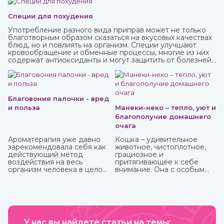
Специи для похудения
Употребление разного вида приправ может не только
благотворным образом сказаться на вкусовых качествах
блюд, но и повлиять на организм. Специи улучшают
кровообращение и обменные процессы, многие из них
содержат антиоксиданты и могут защитить от болезней,
придать сил и энергии. Различные приправы, в том числе
чисто восточные, вы можете купить в интернет-магазине
ИндоКитай.
Благовония палочки - вред
и польза
Манеки-неко – тепло, уют и
благополучие домашнего
очага
Ароматерапия уже давно
Кошка – удивительное
зарекомендовала себя как
животное, чистоплотное,
действующий метод
грациозное и
воздействия на весь
притягивающее к себе
организм человека в целом:
внимание. Она с особым
как на его физическую, так
усердием вылизывает свою
и на психо-эмоциональную
шерстку даже после
сферы. Благовония,
легкого прикосновения к
применяемые в
ней.
ароматерапии, бывают
различных форм и имеют
разные составы.
У нас вы найдете статьи на темы: