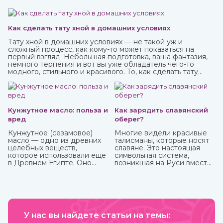
Как сделать тату хной в домашних условиях
Тату хной в домашних условиях — не такой уж и
сложный процесс, как кому-то может показаться на
первый взгляд. Небольшая подготовка, ваша фантазия,
немного терпения и вот вы уже обладатель чего-то
модного, стильного и красивого. То, как сделать тату
хной, вы можете узнать из нашей стать.
Кунжутное масло: польза и
Как зарядить славянский
вред
оберег?
Кунжутное (сезамовое)
Многие видели красивые
масло — одно из древних
талисманы, которые носят
целебных веществ,
славяне. Это настоящая
которое использовали еще
символьная система,
в Древнем Египте. Оно
возникшая на Руси вместе
показывает отличные
с язычеством. Боги, в
кулинарные свойства и
которых верили люди, и
может пригодиться в
стихии имели обозначения,
лечебных целях. Оно очень
которые наносили на
долго, до 9 лет, может
одежду, предметы
храниться без потери
обихода, внедряли в
ценных качеств.
У нас вы найдете статьи на темы:
архитектуру жилищ. Таким
образом люди не только