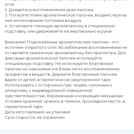
огня.
2. Дождитесь воспламенения края палочки.
3. Погасите пламя ароматической палочки, воздействуя на
неё интенсивными потоками воздуха.
4. Установите тлеющую аромапалочку в специальную
подставку, или удерживайте её вертикально в руках.
Внимание! Подожжённые ароматические палочки - это
источник открытого огня. Во избежание воспламенения не
оставляйте зажженную аромапалочку без присмотра. Для
фиксации ароматической палочки используйте
специальную подставку. Не используйте благовония
палочки на сквозняках и в близи легко воспламеняемых
предметов и веществ. Держите благовонные палочки
вдали от детей, в герметически закупоренной таре.
Использовать с осторожностью: людям, склонным к
аллергиям, с индивидуальной повышенной
чувствительностью, беременным и кормящим женщинам.
Условия хранения: хранить в тёмном, прохладном месте, в
герметичной таре.
Дата изготовления: на упаковке
Срок годности: не ограничен