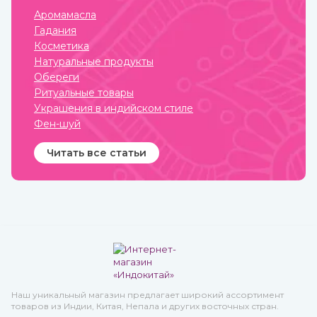
соединялись с
Аромамасла
окружающим миром, но и
Гадания
просили у него защиты от
темных сил, дурного глаза,
Косметика
болезней, войн и
Натуральные продукты
покровительства в
земледелии, семейных
Обереги
делах и т.п.
Ритуальные товары
Украшения в индийском стиле
Фен-шуй
Читать все статьи
Наш уникальный магазин предлагает широкий ассортимент
товаров из Индии, Китая, Непала и других восточных стран.