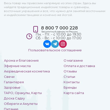
Весь товар мы привозим напрямую из этих стран. Здесь вы
найдете традиционные индийские товары и сувениры,
восточные украшения и все, что нужно для занятий восточными
и индийскими танцами и конечно же йогой.
8 800 7 000 228
Бесплатный звонок по России
Пн. - Пт. - с 10:00 до 19:30
Сб. - Вс. - с 10:00 до 17:00
Пользовательское соглашение
Арома и благовония
О магазине
Эфирные масла
Оплата и доставка
Аюрведическая косметика
Отзывы
Свечи
Статьи
Галантерея
Контакты
Здоровье
Бренды
ТАРО, Оракулы, Карты
Карта сайта
Доска Садху
Обереги и Амулеты
Питание