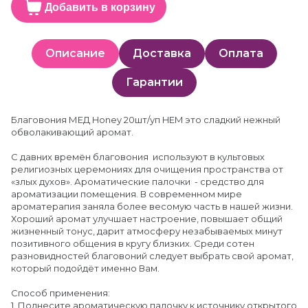
Добавить в корзину
Описание
Доставка
Оплата
Гарантии
Благовония МЕД Honey 20шт/уп HEM это сладкий нежный
обволакивающий аромат.
С давних времён благовония используют в культовых
религиозных церемониях для очищения пространства от
«злых духов». Ароматические палочки - средство для
ароматизации помещения. В современном мире
ароматерапия заняла более весомую часть в нашей жизни.
Хороший аромат улучшает настроение, повышает общий
жизненный тонус, дарит атмосферу незабываемых минут
позитивного общения в кругу близких. Среди сотен
разновидностей благовоний следует выбрать свой аромат,
который подойдёт именно Вам.
Способ применения:
1. Поднесите ароматическую палочку к источнику открытого