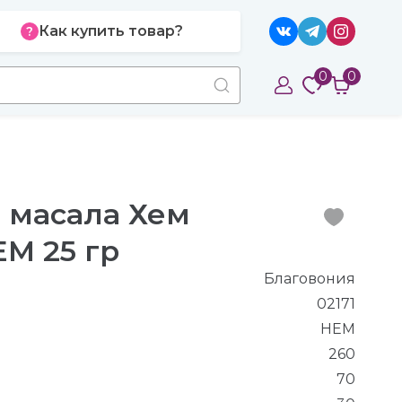
Как купить товар?
0
0
 масала Хем
M 25 гр
Благовония
02171
HEM
260
70