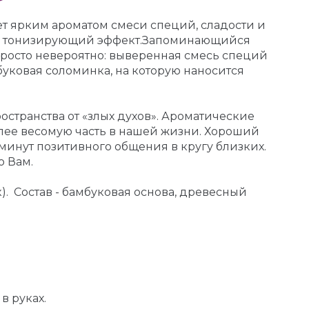
ет ярким ароматом смеси специй, сладости и
оший тонизирующий эффект.Запоминающийся
 просто невероятно: выверенная смесь специй
буковая соломинка, на которую наносится
странства от «злых духов». Ароматические
лее весомую часть в нашей жизни. Хороший
минут позитивного общения в кругу близких.
о Вам.
. Состав - бамбуковая основа, древесный
в руках.