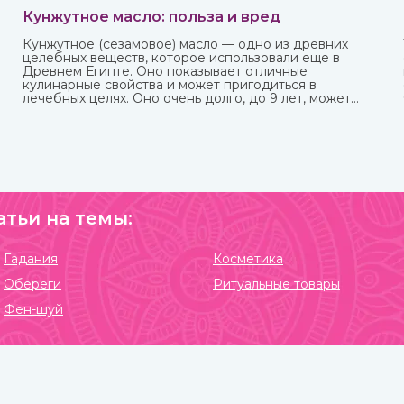
Кунжутное масло: польза и вред
Кунжутное (сезамовое) масло — одно из древних
целебных веществ, которое использовали еще в
Древнем Египте. Оно показывает отличные
кулинарные свойства и может пригодиться в
лечебных целях. Оно очень долго, до 9 лет, может
храниться без потери ценных качеств.
атьи на темы:
Гадания
Косметика
Обереги
Ритуальные товары
Фен-шуй