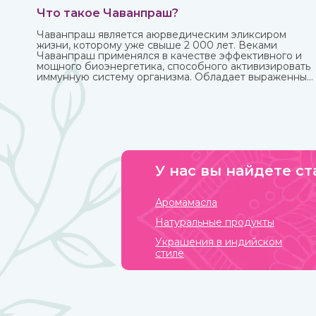
Что такое Чаванпраш?
Чаванпраш является аюрведическим эликсиром
жизни, которому уже свыше 2 000 лет. Веками
Чаванпраш применялся в качестве эффективного и
мощного биоэнергетика, способного активизировать
иммунную систему организма. Обладает выраженным
омолаживающим действием, оздоравливает и
укрепляет, улучшает кровообращение,
восстанавливает деятельность нервных и
эндокринных функций. Его включают в
терапевтический комплекс для борьбы со многими
хроническими заболеваниями. Рекомендован для
приема с пищей.
У нас вы найдете ст
Аромамасла
Натуральные продукты
Украшения в индийском
стиле