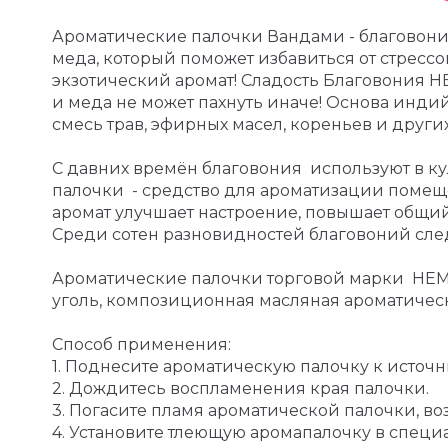
Ароматические палочки Вандами - благовония
меда, который поможет избавиться от стрес
экзотический аромат! Сладость Благовония HE
и меда не может пахнуть иначе! Основа инди
смесь трав, эфирных масел, кореньев и други
С давних времён благовония используют в ку
палочки - средство для ароматизации помещ
аромат улучшает настроение, повышает общий
Среди сотен разновидностей благовоний след
Ароматические палочки торговой марки HEM, 
уголь, композиционная масляная ароматичес
Способ применения:
1. Поднесите ароматическую палочку к источн
2. Дождитесь воспламенения края палочки.
3. Погасите пламя ароматической палочки, в
4. Установите тлеющую аромапалочку в специа