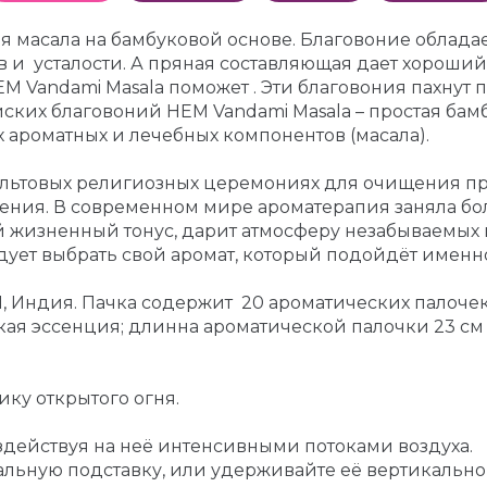
 масала на бамбуковой основе. Благовоние облада
сов и усталости. А пряная составляющая дает хор
M Vandami Masala поможет . Эти благовония пахнут
йских благовоний HEM Vandami Masala – простая бам
х ароматных и лечебных компонентов (масала).
льтовых религиозных церемониях для очищения про
ения. В современном мире ароматерапия заняла бо
 жизненный тонус, дарит атмосферу незабываемых 
ует выбрать свой аромат, который подойдёт именн
Индия. Пачка содержит 20 ароматических палочек)
кая эссенция; длинна ароматической палочки 23 см
ику открытого огня.
оздействуя на неё интенсивными потоками воздуха.
льную подставку, или удерживайте её вертикально 