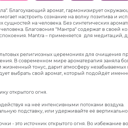
ла". Благоухающий аромат, гармонизирует окружающ
могает настроить сознание на волну позитива и ис
 сущностей на человека. Без синтетических аромати
 человека. Благовония "Мантра" содержaт в своей 
покоения. Mantra – применяется для медитаций, ду
льтовых религиозных церемониях для очищения про
ения. В современном мире ароматерапия заняла бо
 жизненный тонус, дарит атмосферу незабываемых 
ует выбрать свой аромат, который подойдёт именн
ику открытого огня.
оздействуя на неё интенсивными потоками воздуха.
льную подставку, или удерживайте её вертикально 
ки - это источник открытого огня. Во избежание 