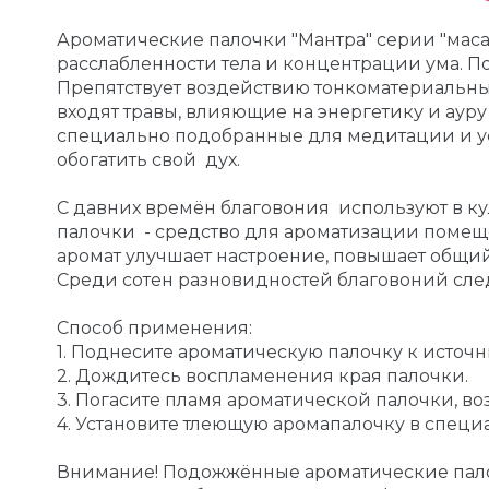
Ароматические палочки "Мантра" серии "маса
расслабленности тела и концентрации ума. По
Препятствует воздействию тонкоматериальных
входят травы, влияющие на энергетику и ауру
специально подобранные для медитации и ус
обогатить свой дух.
С давних времён благовония используют в ку
палочки - средство для ароматизации помещ
аромат улучшает настроение, повышает общий
Среди сотен разновидностей благовоний след
Способ применения:
1. Поднесите ароматическую палочку к источн
2. Дождитесь воспламенения края палочки.
3. Погасите пламя ароматической палочки, в
4. Установите тлеющую аромапалочку в специа
Внимание! Подожжённые ароматические палоч