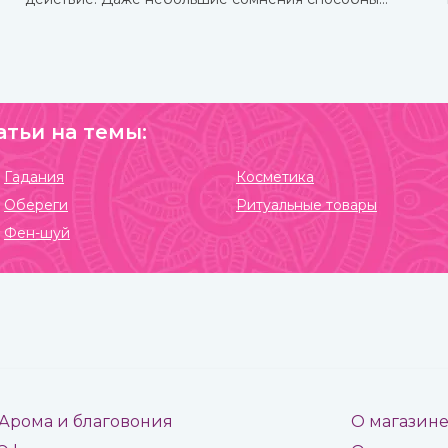
привести к разрушению его силы и страданиям
человека, для которого он изготавливался.
атьи на темы:
Гадания
Косметика
Обереги
Ритуальные товары
Фен-шуй
Арома и благовония
О магазин