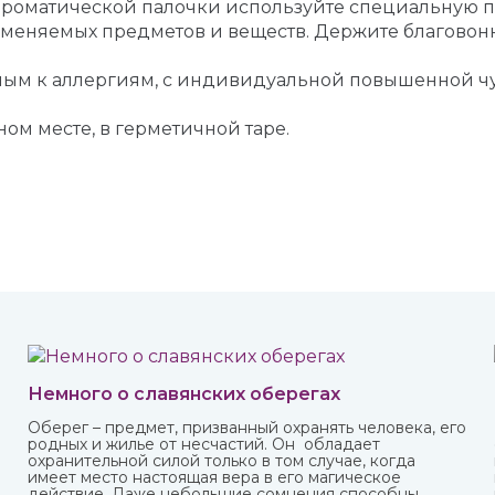
ароматической палочки используйте специальную по
ламеняемых предметов и веществ. Держите благовон
онным к аллергиям, с индивидуальной повышенной 
ном месте, в герметичной таре.
Немного о славянских оберегах
Оберег – предмет, призванный охранять человека, его
родных и жилье от несчастий. Он обладает
охранительной силой только в том случае, когда
имеет место настоящая вера в его магическое
действие. Даже небольшие сомнения способны