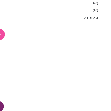
50
20
Индия
у