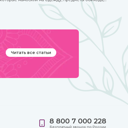
внедряли в архитектуру жилищ. Таким образом люди
не только соединялись с окружающим миром, но и
просили у него защиты от темных сил, дурного глаза,
болезней, войн и покровительства в земледелии,
семейных делах и т.п.
Читать все статьи
8 800 7 000 228
е
Бесплатный звонок по России