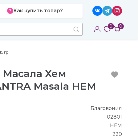
Как купить товар?
0
0
5 гр
 Масала Хем
NTRA Masala HEM
Благовония
02801
HEM
220