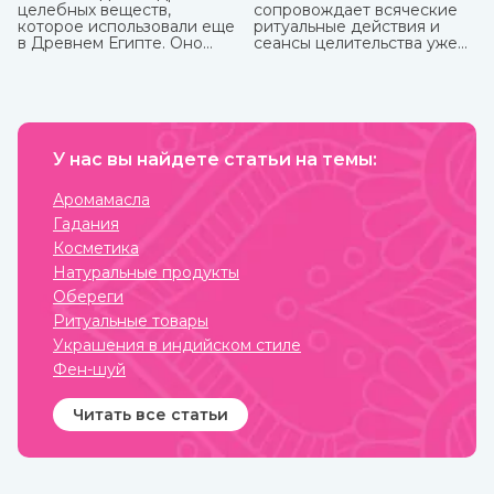
целебных веществ,
сопровождает всяческие
которое использовали еще
ритуальные действия и
в Древнем Египте. Оно
сеансы целительства уже
показывает отличные
более пяти тысячи лет.
кулинарные свойства и
может пригодиться в
лечебных целях. Оно очень
долго, до 9 лет, может
храниться без потери
ценных качеств.
У нас вы найдете статьи на темы:
Аромамасла
Гадания
Косметика
Натуральные продукты
Обереги
Ритуальные товары
Украшения в индийском стиле
Фен-шуй
Читать все статьи