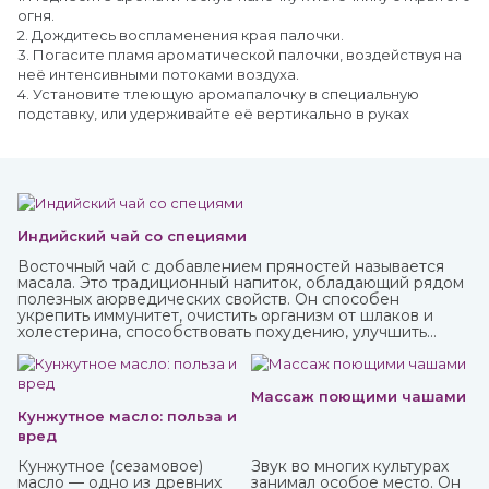
огня.
2. Дождитесь воспламенения края палочки.
3. Погасите пламя ароматической палочки, воздействуя на
неё интенсивными потоками воздуха.
4. Установите тлеющую аромапалочку в специальную
подставку, или удерживайте её вертикально в руках
Индийский чай со специями
Восточный чай с добавлением пряностей называется
масала. Это традиционный напиток, обладающий рядом
полезных аюрведических свойств. Он способен
укрепить иммунитет, очистить организм от шлаков и
холестерина, способствовать похудению, улучшить
пищеварение и укрепить нервную систему.
Массаж поющими чашами
Кунжутное масло: польза и
вред
Кунжутное (сезамовое)
Звук во многих культурах
масло — одно из древних
занимал особое место. Он