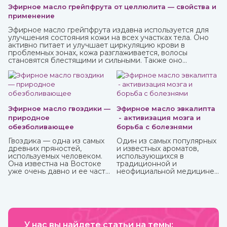
Эфирное масло грейпфрута от целлюлита — свойства и
применение
Эфирное масло грейпфрута издавна используется для
улучшения состояния кожи на всех участках тела. Оно
активно питает и улучшает циркуляцию крови в
проблемных зонах, кожа разглаживается, волосы
становятся блестящими и сильными. Также оно
великолепно влияет на настроение, бодрит и наполняет
жизненными силами.
Эфирное масло гвоздики —
Эфирное масло эвкалипта
природное
- активизация мозга и
обезболивающее
борьба с болезнями
Гвоздика — одна из самых
Один из самых популярных
древних пряностей,
и известных ароматов,
используемых человеком.
использующихся в
Она известна на Востоке
традиционной и
уже очень давно и ее часто
неофициальной медицине,
можно встретить в составе
многих косметических
аюрведических средств.
средствах, бытовой химии
это эфирное масло
эвкалипта.
Антибактериальный и
антисептический эффект
У нас вы найдете статьи на темы:
этого миртового дерева,