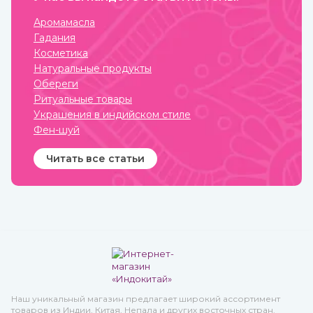
которое часто относят к
хвойным, известен очень
Аромамасла
давно.
Гадания
Косметика
Натуральные продукты
Обереги
Ритуальные товары
Украшения в индийском стиле
Фен-шуй
Читать все статьи
Наш уникальный магазин предлагает широкий ассортимент
товаров из Индии, Китая, Непала и других восточных стран.