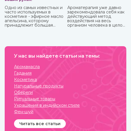
Одно из самых известных и
Ароматерапия уже давно
часто используемых в
зарекомендовала себя как
косметике - эфирное масло
действующий метод
апельсина, которому
воздействия на весь
принадлежит большая
организм человека в целом:
часть производства ввиду
как на его физическую, так
доступности исходного
и на психо-эмоциональную
материала и достаточно
сферы. Благовония,
простому процессу
применяемые в
получения. Это яркий,
ароматерапии, бывают
праздничный аромат,
различных форм и имеют
который подарит вам
У нас вы найдете статьи на темы:
разные составы.
солнечное настроение.
Наибольшую популярность
приобрели благовония
Аромамасла
палочки за свою простоту
Гадания
использования и высокое
качество при весьма
Косметика
приемлемой стоимости.
Натуральные продукты
Обереги
Ритуальные товары
Украшения в индийском стиле
Фен-шуй
Читать все статьи