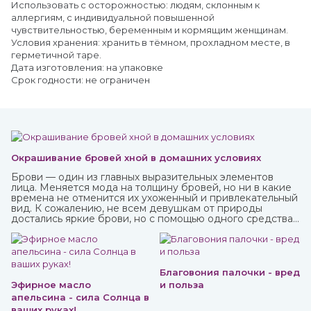
Использовать с осторожностью: людям, склонным к
аллергиям, с индивидуальной повышенной
чувствительностью, беременным и кормящим женщинам.
Условия хранения: хранить в тёмном, прохладном месте, в
герметичной таре.
Дата изготовления: на упаковке
Срок годности: не ограничен
Окрашивание бровей хной в домашних условиях
Брови — один из главных выразительных элементов
лица. Меняется мода на толщину бровей, но ни в какие
времена не отменится их ухоженный и привлекательный
вид. К сожалению, не всем девушкам от природы
достались яркие брови, но с помощью одного средства
можно не только их укрепить, но и окрасить. И это хна,
которую можно приобрести в интернет-магазине
ИндоКитай.
Благовония палочки - вред
Эфирное масло
и польза
апельсина - сила Солнца в
ваших руках!