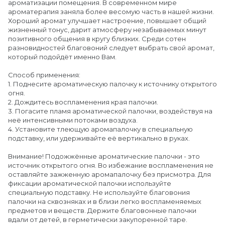
ароматизации помещения. В современном мире
ароматерапия заняла более весомую часть в нашей жизни.
Хороший аромат улучшает настроение, повышает общий
жизненный тонус, дарит атмосферу незабываемых минут
позитивного общения в кругу близких. Среди сотен
разновидностей благовоний следует выбрать свой аромат,
который подойдёт именно Вам.
Способ применения:
1. Поднесите ароматическую палочку к источнику открытого
огня.
2. Дождитесь воспламенения края палочки.
3. Погасите пламя ароматической палочки, воздействуя на
неё интенсивными потоками воздуха.
4. Установите тлеющую аромапалочку в специальную
подставку, или удерживайте её вертикально в руках.
Внимание! Подожжённые ароматические палочки - это
источник открытого огня. Во избежание воспламенения не
оставляйте зажженную аромапалочку без присмотра. Для
фиксации ароматической палочки используйте
специальную подставку. Не используйте благовония
палочки на сквозняках и в близи легко воспламеняемых
предметов и веществ. Держите благовонные палочки
вдали от детей, в герметически закупоренной таре.