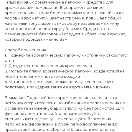
«злых духов». Ароматические палочки - средство для
ароматизации помещения. В современном мире
ароматерапия заняла более весомую часть в нашей жизни.
Хороший аромат улучшает настроение, повышает общий
жизненный тонус, дарит атмосферу незабываемых минут
позитивного общения в кругу близких. Среди сотен
разновидностей благовоний следует выбрать свой аромат,
который подойдёт именно Вам.
Способ применения:
1. Поднесите ароматическую палочку к источнику открытого
огня.
2. Дождитесь воспламенения края палочки.
3. Погасите пламя ароматической палочки, воздействуя на
неё интенсивными потоками воздуха.
4. Установите тлеющую аромапалочку в специальную
подставку, или удерживайте её вертикально в руках.
Внимание! Подожжённые ароматические палочки - это
источник открытого огня. Во избежание воспламенения не
оставляйте зажженную аромапалочку без присмотра. Для
фиксации ароматической палочки используйте
специальную подставку. Не используйте благовония
палочки на сквозняках и в близи легко воспламеняемых
предметов и веществ. Держите благовонные палочки