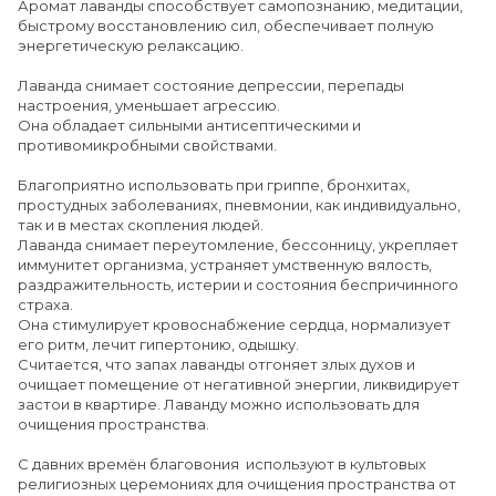
Аромат лаванды способствует самопознанию, медитации,
быстрому восстановлению сил, обеспечивает полную
энергетическую релаксацию.
Лаванда снимает состояние депрессии, перепады
настроения, уменьшает агрессию.
Она обладает сильными антисептическими и
противомикробными свойствами.
Благоприятно использовать при гриппе, бронхитах,
простудных заболеваниях, пневмонии, как индивидуально,
так и в местах скопления людей.
Лаванда снимает переутомление, бессонницу, укрепляет
иммунитет организма, устраняет умственную вялость,
раздражительность, истерии и состояния беспричинного
страха.
Она стимулирует кровоснабжение сердца, нормализует
его ритм, лечит гипертонию, одышку.
Считается, что запах лаванды отгоняет злых духов и
очищает помещение от негативной энергии, ликвидирует
застои в квартире. Лаванду можно использовать для
очищения пространства.
С давних времён благовония используют в культовых
религиозных церемониях для очищения пространства от