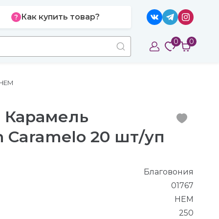
Как купить товар?
0
0
 HEM
 Карамель
h Caramelo 20 шт/уп
Благовония
01767
HEM
250