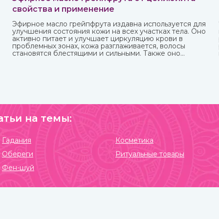
свойства и применение
Эфирное масло грейпфрута издавна используется для
улучшения состояния кожи на всех участках тела. Оно
активно питает и улучшает циркуляцию крови в
проблемных зонах, кожа разглаживается, волосы
становятся блестящими и сильными. Также оно
великолепно влияет на настроение, бодрит и
наполняет жизненными силами.
атьи на темы:
Гадания
Косметика
Обереги
Ритуальные товары
Фен-шуй