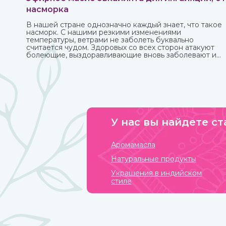
насморка
В нашей стране однозначно каждый знает, что такое
насморк. С нашими резкими изменениями
температуры, ветрами не заболеть буквально
считается чудом. Здоровых со всех сторон атакуют
болеющие, выздоравливающие вновь заболевают и
так может продолжаться до бесконечности.
У нас вы найдете ст
Аромамасла
Натуральные продукты
Украшения в индийском
стиле