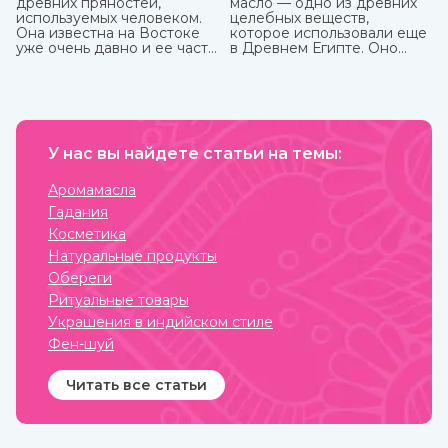
древних пряностей,
масло — одно из древних
используемых человеком.
целебных веществ,
Она известна на Востоке
которое использовали еще
уже очень давно и ее часто
в Древнем Египте. Оно
можно встретить в составе
показывает отличные
аюрведических средств.
кулинарные свойства и
может пригодиться в
лечебных целях. Оно очень
долго, до 9 лет, может
храниться без потери
У нас вы найдете статьи на темы:
ценных качеств.
Аромамасла
Гадания
Косметика
Натуральные продукты
Обереги
Ритуальные товары
Украшения в индийском стиле
Фен-шуй
Читать все статьи