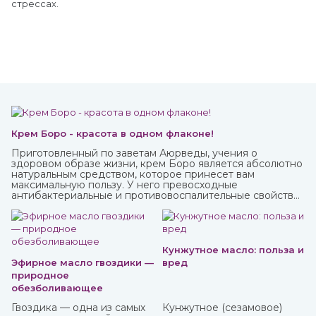
стрессах.
Крем Боро - красота в одном флаконе!
Приготовленный по заветам Аюрведы, учения о
здоровом образе жизни, крем Боро является абсолютно
натуральным средством, которое принесет вам
максимальную пользу. У него превосходные
антибактериальные и противовоспалительные свойства,
благодаря которым быстро заживают мелкие трещинки
и ранки на коже, ожоги, грибковые заболевания, герпес.
Кунжутное масло: польза и
Эфирное масло гвоздики —
вред
природное
обезболивающее
Гвоздика — одна из самых
Кунжутное (сезамовое)