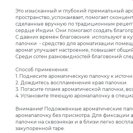
Это изысканный и глубокий премиальный аро
пространство, успокаивает, помогает сконце
сделанные вручную по традиционным рецепта
сердце Индии. Они помогают создать благоп
С давних времён благовония используют в ку
палочки - средство для ароматизации помещ
аромат улучшает настроение, повышает общий
Среди сотен разновидностей благовоний след
Способ применения:
1. Поднесите ароматическую палочку к источн
2. Дождитесь воспламенения края палочки.
3. Погасите пламя ароматической палочки, в
4. Установите тлеющую аромапалочку в специа
Внимание! Подожжённые ароматические палоч
аромапалочку без присмотра. Для фиксации 
палочки на сквозняках и в близи легко восп
закупоренной таре.