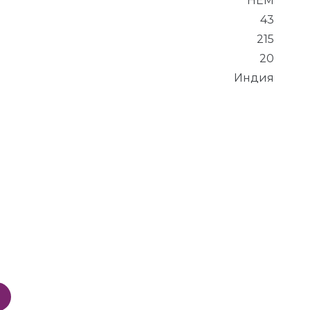
HEM
43
215
20
Индия