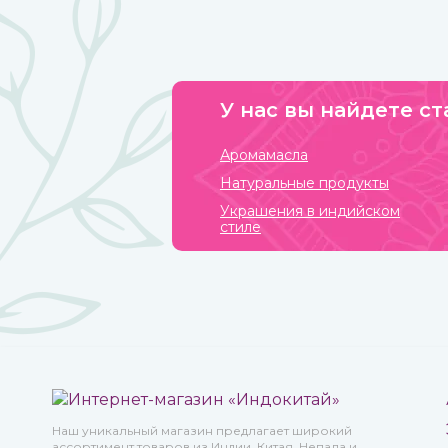
которые предназначались для определенных
жизненных событий — взросление, свадьба, ритуалы.
При этом каждая вещь имеет свое значение и
передается в поколениях. Приобрести индийские
ювелирные украшения вы можете в интернет-
магазине ИндоКитай с доставкой по всей стране.
У нас вы найдете ст
Аромамасла
Натуральные продукты
Украшения в индийском
стиле
Наш уникальный магазин предлагает широкий
ассортимент товаров из Индии, Китая, Непала и