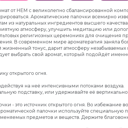
мат от HEM с великолепно сбалансированной компо
нтрироваться. Ароматические палочки всемирно изв
м из натуральных ингредиентов высшего качества, 
риятную атмосферу, улучшить медитацию или допо
льтовых религиозных церемониях для очищения про
ения. В современном мире ароматерапия заняла бо
 жизненный тонус, дарит атмосферу незабываемых 
ует выбрать свой аромат, который подойдёт именн
ику открытого огня.
оздействуя на неё интенсивными потоками воздуха.
льную подставку, или удерживайте её вертикально 
ки - это источник открытого огня. Во избежание 
ароматической палочки используйте специальную по
ламеняемых предметов и веществ. Держите благовон