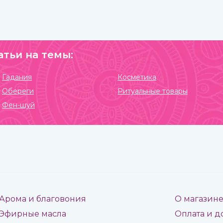
атьи на темы:
Гадания
Косметика
Обереги
Ритуальные товары
Фен-шуй
Арома и благовония
О магазин
Эфирные масла
Оплата и д