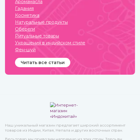
Аромамасла
приобрести в интернет-
сыпучей пряности, так и в
Гадания
магазине ИндоКитай.
качестве эфирного масла.
Приобрести их вы можете
Косметика
в интернет-магазине
Натуральные продукты
ИндоКитай с доставкой по
России.
Обереги
Ритуальные товары
Украшения в индийском стиле
Фен-шуй
Читать все статьи
Наш уникальный магазин предлагает широкий ассортимент
товаров из Индии, Китая, Непала и других восточных стран.
Весь товар мы привозим напрямую из этих стран. Здесь вы