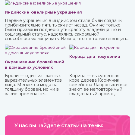
Индийские ювелирные украшения
Первые украшения в индийском стиле были созданы
приблизительно пять тысяч лет назад. Они не только
были призваны подчеркнуть красоту владельца, но и
социальный статус, наделялись сакральной
способностью защищать. Важно, что не только женщины,
но и мужчины могли носить украшения, которые
предназначались для определенных жизненных
событий — взросление, свадьба, ритуалы. При этом
каждая вещь имеет свое значение и передается в
Корица для похудения
поколениях. Приобрести индийские ювелирные
Окрашивание бровей хной
украшения вы можете в интернет-магазине ИндоКитай с
в домашних условиях
доставкой по всей стране.
Брови — один из главных
Корица — высушенная
выразительных элементов
кора дерева Коричник
лица. Меняется мода на
семейства Лавровых и все
толщину бровей, но ни в
знают ее неповторимый
какие времена не
сладковатый аромат,
отменится их ухоженный и
навевающий мысли о
привлекательный вид. К
булочках и других сластях.
сожалению, не всем
Но кроме как кулинарная
девушкам от природы
добавка корица активно
достались яркие брови, но
используется и для
с помощью одного
балансирования
средства можно не только
У нас вы найдете статьи на темы:
употребления сахара и
их укрепить, но и окрасить.
соли и похудения. Она
И это хна, которую можно
полезна как в виде