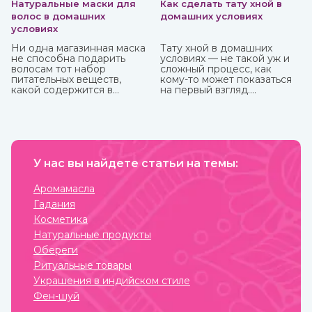
Натуральные маски для
Как сделать тату хной в
волос в домашних
домашних условиях
условиях
Ни одна магазинная маска
Тату хной в домашних
не способна подарить
условиях — не такой уж и
волосам тот набор
сложный процесс, как
питательных веществ,
кому-то может показаться
какой содержится в
на первый взгляд.
домашних натуральных
Небольшая подготовка,
масках. Это и ценный
ваша фантазия, немного
белок, и витамины, и
терпения и вот вы уже
микроэлементы, которые
обладатель чего-то
напитают, увлажнят и
модного, стильного и
восстановят пряди.
красивого. То, как сделать
У нас вы найдете статьи на темы:
тату хной, вы можете узнать
из нашей стать.
Аромамасла
Гадания
Косметика
Натуральные продукты
Обереги
Ритуальные товары
Украшения в индийском стиле
Фен-шуй