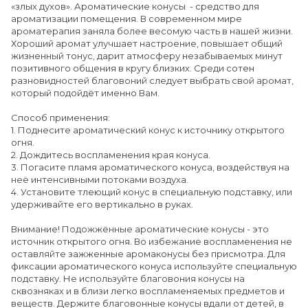
«злых духов». Ароматические конусы - средство для
ароматизации помещения. В современном мире
ароматерапия заняла более весомую часть в нашей жизни.
Хороший аромат улучшает настроение, повышает общий
жизненный тонус, дарит атмосферу незабываемых минут
позитивного общения в кругу близких. Среди сотен
разновидностей благовоний следует выбрать свой аромат,
который подойдёт именно Вам.
Способ применения:
1. Поднесите ароматический конус к источнику открытого
огня.
2. Дождитесь воспламенения края конуса.
3. Погасите пламя ароматического конуса, воздействуя на
неё интенсивными потоками воздуха.
4. Установите тлеющий конус в специальную подставку, или
удерживайте его вертикально в руках.
Внимание! Подожжённые ароматические конусы - это
источник открытого огня. Во избежание воспламенения не
оставляйте зажженные аромаконусы без присмотра. Для
фиксации ароматического конуса используйте специальную
подставку. Не используйте благовония конусы на
сквозняках и в близи легко воспламеняемых предметов и
веществ. Держите благовонные конусы вдали от детей, в