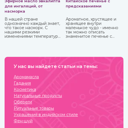
Эфирное масло эвкалипта
Китайское печенье с
для ингаляций, от
предсказаниями
насморка
В нашей стране
Ароматное, хрустящее и
однозначно каждый знает,
хранящее внутри
что такое насморк. С
маленькое чудо - именно
нашими резкими
так можно описать
изменениями температуры,
знаменитое печенье с
ветрами не заболеть
предсказаниями.
буквально считается
чудом. Здоровых со всех
сторон атакуют болеющие,
выздоравливающие вновь
заболевают и так может
продолжаться до
У нас вы найдете статьи на темы:
бесконечности.
Аромамасла
Гадания
Косметика
Натуральные продукты
Обереги
Ритуальные товары
Украшения в индийском стиле
Фен-шуй