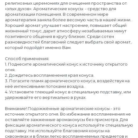
религиозных церемониях для очищения пространства от
«злых духов». Ароматические конусы - средство для
ароматизации помещения. В современном мире
ароматерапия заняла более весомую часть в нашей жизни.
Хороший аромат улучшает настроение, повышает общий
жизненный тонус, дарит атмосферу незабываемых минут
позитивного общения в кругу близких. Среди сотен
разновидностей благовоний следует выбрать свой аромат,
который подойдёт именно Вам.
Способ применения:
1. Поднесите ароматический конус к источнику открытого
огня.
2. Дождитесь воспламенения края конуса.
3. Погасите пламя ароматического конуса, воздействуя на
неё интенсивными потоками воздуха.
4. Установите тлеющий конус в специальную подставку, или
удерживайте его вертикально в руках.
Внимание! Подожжённые ароматические конусы - это
источник открытого огня. Во избежание воспламенения не
оставляйте зажженные аромаконусы без присмотра. Для
фиксации ароматического конуса используйте специальную
подставку. Не используйте благовония конусы на
сквозняках и в близи легко воспламеняемых предметов и