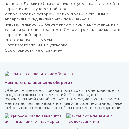
веществ. Держите благовонные конусы вдали от детей, в
герметично закупоренной таре.
Использовать с осторожностью: людям, склонным к
аллергиям, с индивидуальной повышенной
чувствительностью, беременным и кормящим женщинам.
Условия хранения: хранить в тёмном, прохладном месте, в
герметичной таре.
Высота конуса - 3-3,5 см
Дата изготовления: на упаковке
Срок годности: не ограничен
Немного о славянских оберегах
Оберег – предмет, призванный охранять человека, его
родных и жилье от несчастий. Он обладает
охранительной силой только в том случае, когда имеет
место настоящая вера в его магическое действие. Даже
небольшие сомнения способны привести к разрушению
его силы и страданиям человека, для которого он
изготавливался.