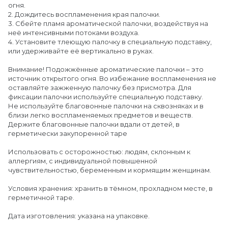
огня.
2. Дождитесь воспламенения края палочки.
3. Сбейте пламя ароматической палочки, воздействуя на
неё интенсивными потоками воздуха.
4. Установите тлеющую палочку в специальную подставку,
или удерживайте её вертикально в руках.
Внимание! Подожжённые ароматические палочки – это
источник открытого огня. Во избежание воспламенения не
оставляйте зажженную палочку без присмотра. Для
фиксации палочки используйте специальную подставку.
Не используйте благовонные палочки на сквозняках и в
близи легко воспламеняемых предметов и веществ.
Держите благовонные палочки вдали от детей, в
герметически закупоренной таре
Использовать с осторожностью: людям, склонным к
аллергиям, с индивидуальной повышенной
чувствительностью, беременным и кормящим женщинам.
Условия хранения: хранить в тёмном, прохладном месте, в
герметичной таре.
Дата изготовления: указана на упаковке.