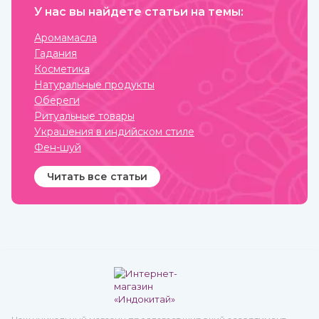
Обладает выраженным
У нас вы найдете статьи на темы:
омолаживающим
действием, оздоравливает
и укрепляет, улучшает
Аромамасла
кровообращение,
Гадания
восстанавливает
деятельность нервных и
Косметика
эндокринных функций. Его
Натуральные продукты
включают в
терапевтический комплекс
Обереги
для борьбы со многими
Ритуальные товары
хроническими
заболеваниями.
Украшения в индийском стиле
Рекомендован для приема
Фен-шуй
с пищей.
Читать все статьи