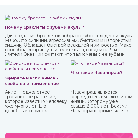
Почему браслеты с зубами акулы?
Для создания браслетов выбраны зубы сельдевой акулы
Мако. Это сильный, агрессивный, быстрый и напористый
хищник. Обладает быстрой реакцией и хитростью. Мако
способна выпрыгнуть и взлететь над водой на 9 м.
Жители Океании считают, что талисманы с ее зубами
обеспечивают защиту от темных сил.
Что такое Чаванпраш?
Эфирное масло аниса -
свойства и применение
Анис — однолетнее
Чаванпраш является
травянистое растение,
аюрведическим эликсиром
которое известно человеку
жизни, которому уже
уже много лет. Его
свыше 2 000 лет. Веками
целебные свойства
Чаванпраш применялся в
изучались еще в Древнем
качестве эффективного и
Египте, Греции, Риме.
мощного биоэнергетика,
способного
активизировать иммунную
систему организма.