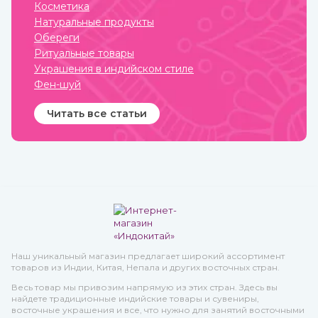
по нраву всем.
Косметика
Натуральные продукты
Обереги
Ритуальные товары
Украшения в индийском стиле
Фен-шуй
Читать все статьи
Наш уникальный магазин предлагает широкий ассортимент
товаров из Индии, Китая, Непала и других восточных стран.
Весь товар мы привозим напрямую из этих стран. Здесь вы
найдете традиционные индийские товары и сувениры,
восточные украшения и все, что нужно для занятий восточными