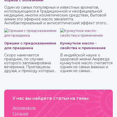
борьба с болезнями
Один из самых популярных и известных ароматов,
использующихся в традиционной и неофициальной
медицине, многих косметических средствах, бытовой
химии это эфирное масло эвкалипта.
Антибактериальный и антисептический эффект этого
миртового дерева, которое часто относят к хвойным,
известен очень давно.
Орешки с предсказаниями
Кунжутное масло -
для праздника
свойства и применение
Скоро намечается
В индийской науке о
праздник, по случаю
здоровой жизни Аюрведе
которого запланирована
кунжутное масло считается
вечеринка. Приглашены
одним из самых важных и
друзья, к приходу которых
одним из самых
готовитесь основательно.
распространенных. Его
Вроде все учли – и
традиционно используют
отличные угощения на
как для наружного, так и
столе, и хорошее вино с
для наружного
дорогим шампанским для
применения.
милых женщин, и музыка на
любой вкус. И все же чего-
У нас вы найдете статьи на темы:
то не хватает? Конечно!
Это интересного и
Аромамасла
необычного развлечения,
Гадания
которое должно прийтись