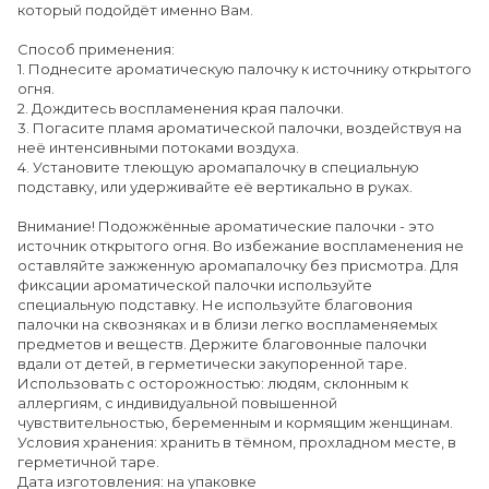
который подойдёт именно Вам.
Способ применения:
1. Поднесите ароматическую палочку к источнику открытого
огня.
2. Дождитесь воспламенения края палочки.
3. Погасите пламя ароматической палочки, воздействуя на
неё интенсивными потоками воздуха.
4. Установите тлеющую аромапалочку в специальную
подставку, или удерживайте её вертикально в руках.
Внимание! Подожжённые ароматические палочки - это
источник открытого огня. Во избежание воспламенения не
оставляйте зажженную аромапалочку без присмотра. Для
фиксации ароматической палочки используйте
специальную подставку. Не используйте благовония
палочки на сквозняках и в близи легко воспламеняемых
предметов и веществ. Держите благовонные палочки
вдали от детей, в герметически закупоренной таре.
Использовать с осторожностью: людям, склонным к
аллергиям, с индивидуальной повышенной
чувствительностью, беременным и кормящим женщинам.
Условия хранения: хранить в тёмном, прохладном месте, в
герметичной таре.
Дата изготовления: на упаковке