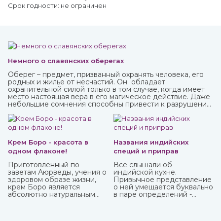
Срок годности: не ограничен
Немного о славянских оберегах
Оберег – предмет, призванный охранять человека, его
родных и жилье от несчастий. Он обладает
охранительной силой только в том случае, когда имеет
место настоящая вера в его магическое действие. Даже
небольшие сомнения способны привести к разрушению
его силы и страданиям человека, для которого он
изготавливался.
Крем Боро - красота в
Названия индийских
одном флаконе!
специй и приправ
Приготовленный по
Все слышали об
заветам Аюрведы, учения о
индийской кухне.
здоровом образе жизни,
Привычное представление
крем Боро является
о ней умещается буквально
абсолютно натуральным
в паре определений -
средством, которое
«острейшая» и «карри». С
принесет вам
одной стороны, это так, но
максимальную пользу. У
с другой не раскрывает и